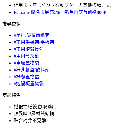
信用卡、無卡分期、行動支付，與其他多種方式
PChome 聯名卡最高6%，新戶再享首刷禮800P
搜尋更多
#吊掛/吸頂面紙套
#車用手機架/平板架
#車用椅背掛勾
#車用菸灰缸
#車廂置物袋
#椅背餐盤/飲料架
#椅縫置物盒
#遮陽板置物袋
商品特色
搭配抽紙袋 隨取隨用
無異味 3層材質結構
貼合椅背不晃動