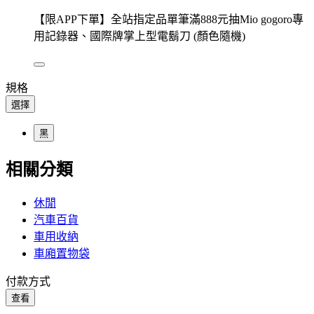
【限APP下單】全站指定品單筆滿888元抽Mio gogoro專
用記錄器、國際牌掌上型電鬍刀 (顏色隨機)
規格
選擇
黑
相關分類
休閒
汽車百貨
車用收納
車廂置物袋
付款方式
查看