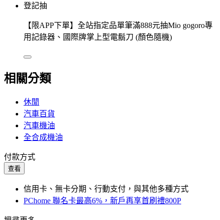
登記抽
【限APP下單】全站指定品單筆滿888元抽Mio gogoro專
用記錄器、國際牌掌上型電鬍刀 (顏色隨機)
相關分類
休閒
汽車百貨
汽車機油
全合成機油
付款方式
查看
信用卡、無卡分期、行動支付，與其他多種方式
PChome 聯名卡最高6%，新戶再享首刷禮800P