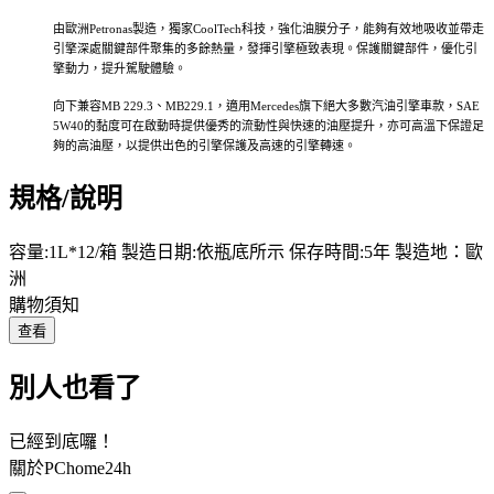
由歐洲Petronas製造，獨家CoolTech科技，強化油膜分子，能夠有效地吸收並帶走
引擎深處關鍵部件聚集的多餘熱量，發揮引擎極致表現。保護關鍵部件，優化引
擎動力，提升駕駛體驗。
向下兼容MB 229.3、MB229.1，適用Mercedes旗下絕大多數汽油引擎車款，SAE
5W40的黏度可在啟動時提供優秀的流動性與快速的油壓提升，亦可高溫下保證足
夠的高油壓，以提供出色的引擎保護及高速的引擎轉速。
規格/說明
容量:1L*12/箱 製造日期:依瓶底所示 保存時間:5年 製造地：歐
洲
購物須知
查看
別人也看了
已經到底囉！
關於PChome24h