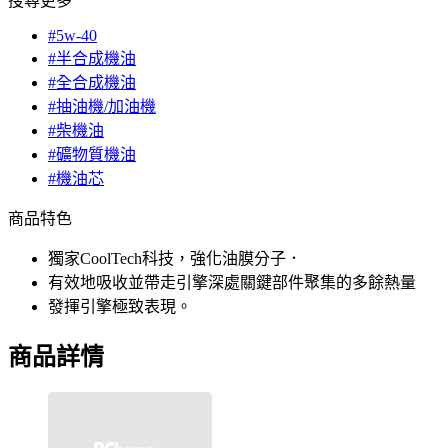
搜尋更多
#5w-40
#半合成機油
#全合成機油
#抽油機/加油機
#柴機油
#礦物質機油
#機油芯
商品特色
獨家CoolTech科技，強化油膜分子．
有效地吸收並帶走引擎深處關鍵部件聚集的多餘熱量
發揮引擎極致表現。
商品詳情