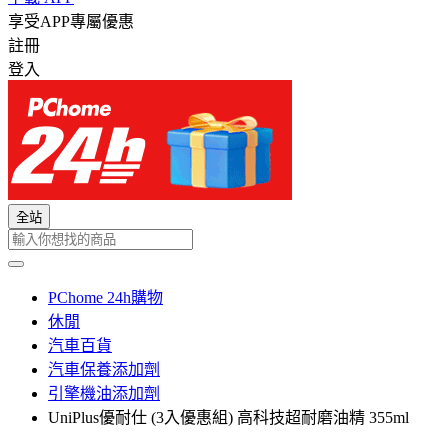
享受APP專屬優惠
註冊
登入
全站
PChome 24h購物
休閒
汽車百貨
汽車保養添加劑
引擎機油添加劑
UniPlus優耐仕 (3入優惠組) 高科技超耐磨油精 355ml