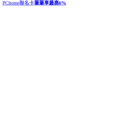
PChome聯名卡
筆筆享最高
6%