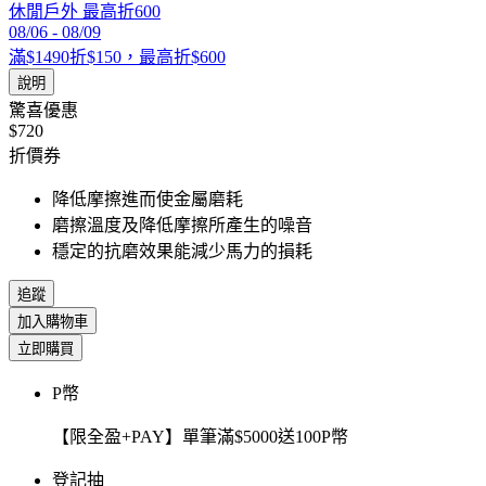
休閒戶外 最高折600
08/06
-
08/09
滿$1490折$150，最高折$600
說明
驚喜優惠
$720
折價券
降低摩擦進而使金屬磨耗
磨擦溫度及降低摩擦所產生的噪音
穩定的抗磨效果能減少馬力的損耗
追蹤
加入購物車
立即購買
P幣
【限全盈+PAY】單筆滿$5000送100P幣
登記抽