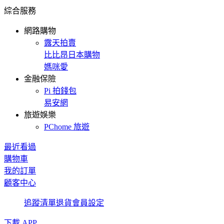
綜合服務
網路購物
露天拍賣
比比昂日本購物
媽咪愛
金融保險
Pi 拍錢包
易安網
旅遊娛樂
PChome 旅遊
最近看過
購物車
我的訂單
顧客中心
追蹤清單
退貨
會員設定
下載 APP