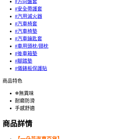
#方向盤套
#安全帶護套
#汽用滅火器
#汽車椅套
#汽車椅墊
#汽車鑰匙套
#車用頭枕/頸枕
#後車箱墊
#腳踏墊
#儀錶板保護貼
商品特色
❄無異味
耐磨防滑
手感舒適
商品詳情