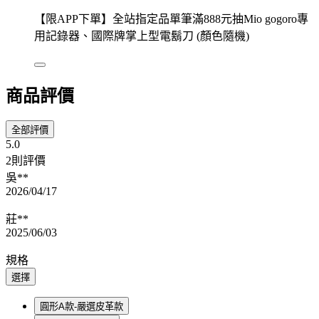
【限APP下單】全站指定品單筆滿888元抽Mio gogoro專
用記錄器、國際牌掌上型電鬍刀 (顏色隨機)
商品評價
全部評價
5.0
2則評價
吳**
2026/04/17
莊**
2025/06/03
規格
選擇
圓形A款-嚴選皮革款