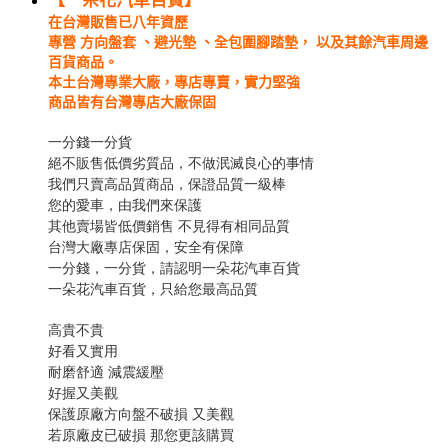
【
一朵花汽車百貨】
在台灣販售已八年資歷
專營 方向盤套 、避光墊 、全包圍腳踏墊， 以及其餘汽車周邊
百貨商品。
本土台灣專業大廠，專店專賣，實力堅強
商品皆有台灣專店大廠保固
一分錢一分貨
絕不販售低價劣質品，不做泯滅良心的事情
我們只賣高品質商品，保證品質一級棒
您的愛車，由我們來保護
其他賣場皆低價銷售 不見得有相同品質
台灣大廠專店保固，安全有保障
一分錢，一分貨，請認明一朵花汽車百貨
一朵花汽車百貨，只給您最高品質
高貴不貴
好看又實用
耐磨舒適 減震緩壓
好握又美觀
保護原廠方向盤不破損 又美觀
若原廠皮已破損 那您更該購買