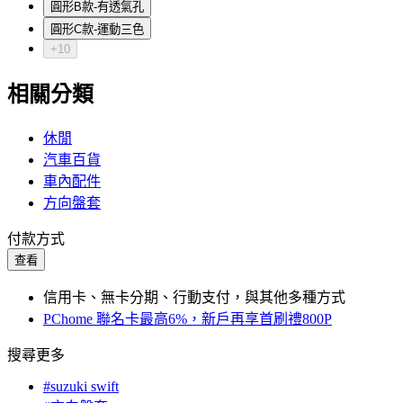
圓形B款-有透氣孔
圓形C款-運動三色
+10
相關分類
休閒
汽車百貨
車內配件
方向盤套
付款方式
查看
信用卡、無卡分期、行動支付，與其他多種方式
PChome 聯名卡最高6%，新戶再享首刷禮800P
搜尋更多
#suzuki swift