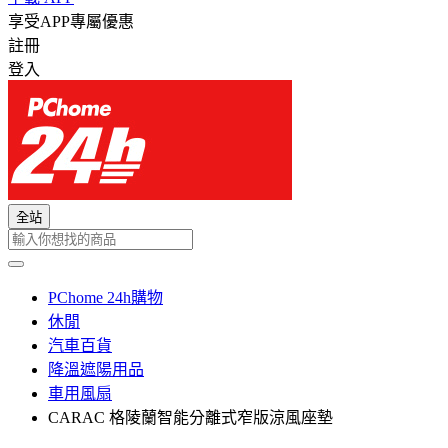
享受APP專屬優惠
註冊
登入
全站
PChome 24h購物
休閒
汽車百貨
降溫遮陽用品
車用風扇
CARAC 格陵蘭智能分離式窄版涼風座墊