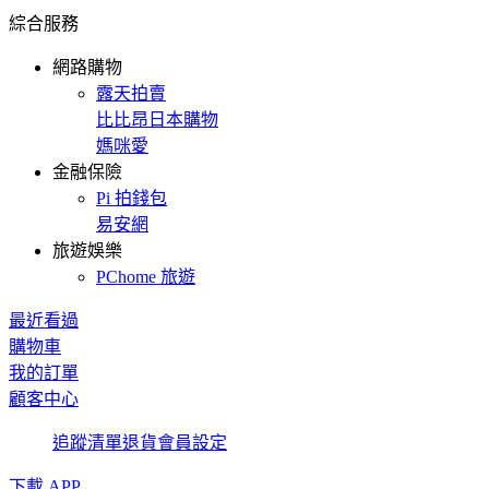
綜合服務
網路購物
露天拍賣
比比昂日本購物
媽咪愛
金融保險
Pi 拍錢包
易安網
旅遊娛樂
PChome 旅遊
最近看過
購物車
我的訂單
顧客中心
追蹤清單
退貨
會員設定
下載 APP