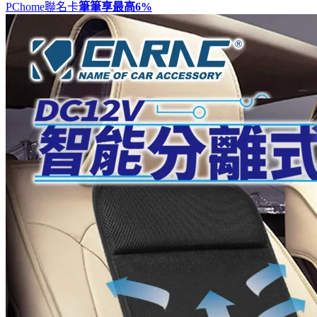
PChome聯名卡
筆筆享最高
6%