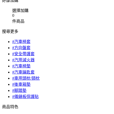
好康加購
選擇加購
0
件商品
搜尋更多
#汽車椅套
#方向盤套
#安全帶護套
#汽用滅火器
#汽車椅墊
#汽車鑰匙套
#車用頭枕/頸枕
#後車箱墊
#腳踏墊
#儀錶板保護貼
商品特色