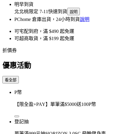
明早到貨
北北桃限定 7-11快速到貨
說明
PChome 倉庫出貨，24小時到貨
說明
可宅配到府，滿 $490 起免運
可超商取貨，滿 $199 起免運
折價券
優惠活動
看全部
P幣
【限全盈+PAY】單筆滿$5000送100P幣
登記抽
單筆滿999元抽HORIZON 3.0SC 飛輪健身車