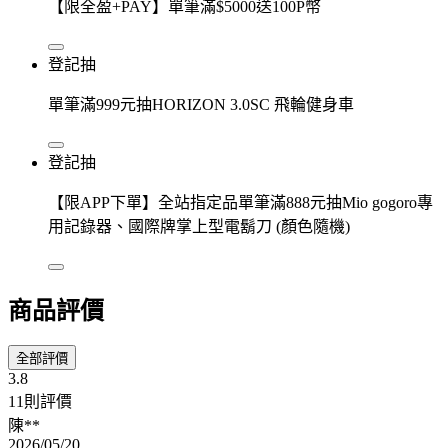
【限全盈+PAY】單筆滿$5000送100P幣
登記抽
單筆滿999元抽HORIZON 3.0SC 飛輪健身車
登記抽
【限APP下單】全站指定品單筆滿888元抽Mio gogoro專
用記錄器、國際牌掌上型電鬍刀 (顏色隨機)
商品評價
全部評價
3.8
11則評價
陳**
2026/05/20