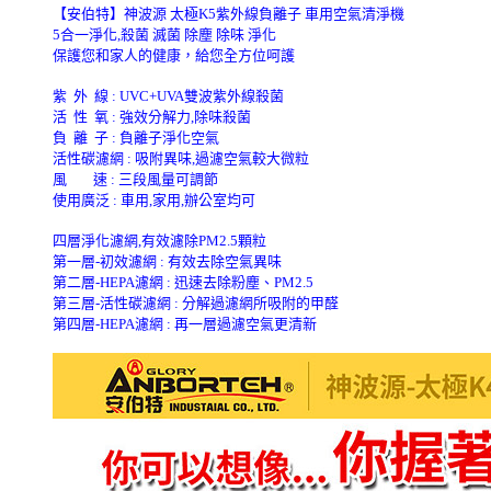
【安伯特】神波源 太極K5紫外線負離子 車用空氣清淨機
5合一淨化,殺菌 滅菌 除塵 除味 淨化
保護您和家人的健康，給您全方位呵護
紫 外 線 : UVC+UVA雙波紫外線殺菌
活 性 氧 : 強效分解力,除味殺菌
負 離 子 : 負離子淨化空氣
活性碳濾網 : 吸附異味,過濾空氣較大微粒
風 速 : 三段風量可調節
使用廣泛 : 車用,家用,辦公室均可
四層淨化濾網,有效濾除PM2.5顆粒
第一層-初效濾網 : 有效去除空氣異味
第二層-HEPA濾網 : 迅速去除粉塵、PM2.5
第三層-活性碳濾網 : 分解過濾網所吸附的甲醛
第四層-HEPA濾網 : 再一層過濾空氣更清新