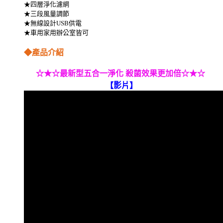
★四層淨化濾網
★三段風量調節
★無線設計USB供電
★車用家用辦公室皆可
◆產品介紹
☆★☆
最新型五合一淨化 殺菌效果更加倍
☆★☆
【影片】