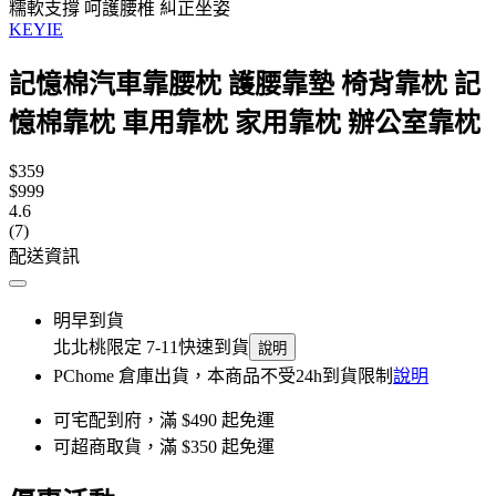
糯軟支撐 呵護腰椎 糾正坐姿
KEYIE
記憶棉汽車靠腰枕 護腰靠墊 椅背靠枕 記
憶棉靠枕 車用靠枕 家用靠枕 辦公室靠枕
$359
$999
4.6
(7)
配送資訊
明早到貨
北北桃限定 7-11快速到貨
說明
PChome 倉庫出貨，本商品不受24h到貨限制
說明
可宅配到府，滿 $490 起免運
可超商取貨，滿 $350 起免運