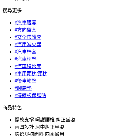
搜尋更多
#汽車腰靠
#方向盤套
#安全帶護套
#汽用滅火器
#汽車椅套
#汽車椅墊
#汽車鑰匙套
#車用頭枕/頸枕
#後車箱墊
#腳踏墊
#儀錶板保護貼
商品特色
糯軟支撐 呵護腰椎 糾正坐姿
內凹設計 居中糾正坐姿
嚴選舒適面料 四季通用