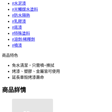
#水泥漆
#光觸媒水塗料
#防水隔熱
#乳膠漆
#底漆
#特殊塗料
#溶劑/稀釋劑
#噴漆
商品特色
免水清潔，只需噴+擦拭
烤漆、塑膠、金屬皆可使用
延長車殼烤漆壽命
商品詳情