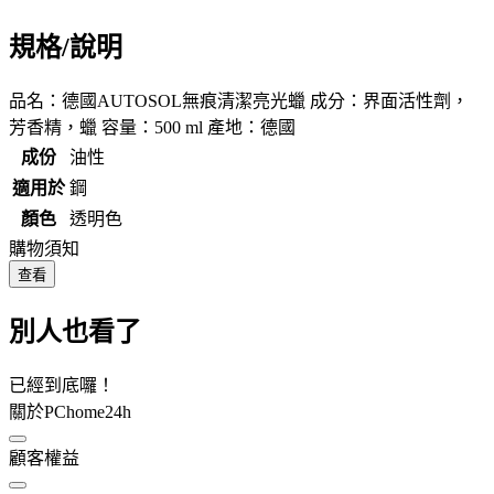
規格/說明
品名：德國AUTOSOL無痕清潔亮光蠟 成分：界面活性劑，
芳香精，蠟 容量：500 ml 產地：德國
成份
油性
適用於
鋼
顏色
透明色
購物須知
查看
別人也看了
已經到底囉！
關於PChome24h
顧客權益