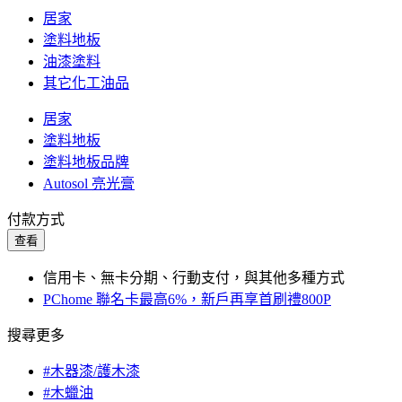
居家
塗料地板
油漆塗料
其它化工油品
居家
塗料地板
塗料地板品牌
Autosol 亮光膏
付款方式
查看
信用卡、無卡分期、行動支付，與其他多種方式
PChome 聯名卡最高6%，新戶再享首刷禮800P
搜尋更多
#木器漆/護木漆
#木蠟油