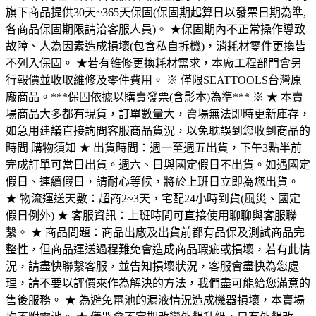
旗下商品提供30天~365天保固(保固期起算日以發票日期為準,
各商品保固期限請洽客服人員)。 ★保固期內不正常操作導致
故障、人為因素造成損壞(包含私自拆機)，消耗材零件更換皆
不列入保固。 ★若有維修更換耗材需求，本廠工程部門會另
行報價並收取維修及零件費用。 ※ 僅限SEATTOOLS台灣原
廠商品。***保固依據以購賣發票(含影本)為準*** ※ ★ 本賣
場商品大多都有現貨，訂單數量大，賣場無法即時更新庫存，
如急用建議直接詢問客服商品貨況，以免耽誤到您收到商品的
時間 購物須知 ★ 出貨時間：週一至週五出貨，下午3點半前
完成訂單可當日出貨。週六、日與國定假日不出貨。如遇國定
假日、連續假日，請耐心等候，將於上班日立即為您出貨。
★ 物流運送天數：超商2~3天，宅配24小時到貨(風災、國定
假日例外) ★ 客服資訊：上班時間可直接使用聊聊與客服聯
繫。 ★ 商品問題：商品出廠及出貨前都有品保及測試商品完
整性，但商品運送過程難免會造成商品瑕疵或損壞，若有此情
況，請盡快聯繫客服，並告知損壞狀況，客服會盡快為您處
理，請不要以評價來作為解決的方法，我們盡可能給您滿意的
售後服務。 ★ 為避免電池的漏液情況造成機器損壞，本賣場