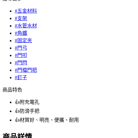
#五金材料
#支架
#水管水材
#角鐵
#固定夾
#門弓
#門叩
#門閂
#門檔門把
#釘子
商品特色
👍附充電孔
👍防滑手把
👍材質好、明亮、便攜、耐用
商品詳情