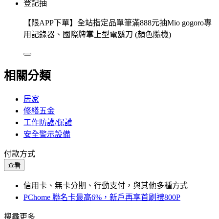
登記抽
【限APP下單】全站指定品單筆滿888元抽Mio gogoro專
用記錄器、國際牌掌上型電鬍刀 (顏色隨機)
相關分類
居家
修繕五金
工作防護/保護
安全警示設備
付款方式
查看
信用卡、無卡分期、行動支付，與其他多種方式
PChome 聯名卡最高6%，新戶再享首刷禮800P
搜尋更多