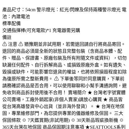
產品尺寸：54cm 警示燈光：紅光/閃爍及保持兩種警示燈光 電
池：內建電池
標準配備
交通指揮棒(可充電款)*1 充電器需另購
備註
⚠ 注意 ⚠ 猶豫期並非試用期，若需退回請自行將商品寄回。
退回的商品必須是全新的狀態且完整包裝（含商品本體、配
件、贈品、保證書、原廠包裝及所有附隨文件或資料），切勿
缺漏任何配件、自行拆解商品、或損毀原廠外盒。如有遺失、
毀損或缺件，可能影響您退貨的權益，也將依照損毀程度扣除
為復原所需之整新費用。 ⚠ 下單後等同於同意購買，下單前
請務確認商品是否合用，可以使用聊聊和小幫手溝通詢問，避
免收到商品拆封使用後不合用！ 賣場簡介 ★ 台灣老字號實體
公司賣場，工廠外銷起家(非個人賣家)請放心購買 ★ 商品皆
從台灣高雄發貨中心出貨（並非海外發貨）。 ★ 台灣在地保
固，專業維修部門，為您提供專業的儀器維修及保固。 三大
保固條款 ☉ 7天鑑賞期(非試用期) ☉ 30天新品瑕疵換新機 ☉
365天台灣在地保固 商品保固期注意事項 ★SEATTOOLS系列