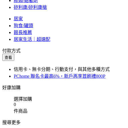
膠類/黏著劑
矽利康/矽利康槍
居家
狗食/罐頭
館長推薦
居家生活｜超速配
付款方式
查看
信用卡、無卡分期、行動支付，與其他多種方式
PChome 聯名卡最高6%，新戶再享首刷禮800P
好康加購
選擇加購
0
件商品
搜尋更多