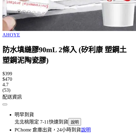
AHOYE
防水填縫膠90mL 2條入 (矽利康 塑鋼土
塑鋼泥陶瓷膠)
$399
$470
4.7
(53)
配送資訊
明早到貨
北北桃限定 7-11快速到貨
說明
PChome 倉庫出貨，24小時到貨
說明