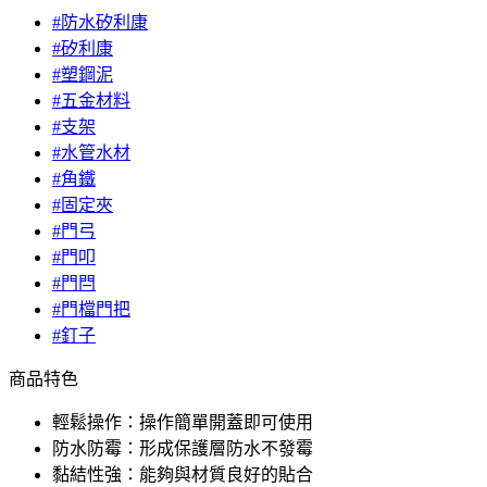
#防水矽利康
#矽利康
#塑鋼泥
#五金材料
#支架
#水管水材
#角鐵
#固定夾
#門弓
#門叩
#門閂
#門檔門把
#釘子
商品特色
輕鬆操作：操作簡單開蓋即可使用
防水防霉：形成保護層防水不發霉
黏結性強：能夠與材質良好的貼合