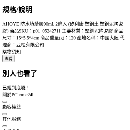
規格/說明
AHOYE 防水填縫膠90mL 2條入 (矽利康 塑鋼土 塑鋼泥陶瓷
膠) 商品SKU：p01_05242711 主要材質：塑鋼泥陶瓷膠 商品
尺寸：15*5.5*4cm 商品重量(g)：120 產地名稱：中國大陸 代
理商：亞桓有限公司
購物須知
查看
別人也看了
已經到底囉！
關於PChome24h
顧客權益
其他服務