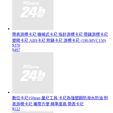
帶表游標卡尺 機械式卡尺 指針游標卡尺 帶錶游標卡尺
塑膠卡尺 ABS卡尺 附錶卡尺 游標卡尺 (190-MVC150)
$370
$497
數位卡尺150mm 量尺工具 卡尺為強塑鋼防潑水防油 附
表游標卡尺 攜帶方便 精準度高 帶表卡尺
$122