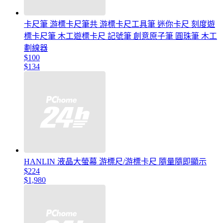
卡尺筆 游標卡尺筆共 游標卡尺工具筆 迷你卡尺 刻度遊
標卡尺筆 木工遊標卡尺 記號筆 創意原子筆 圓珠筆 木工
劃線器
$100
$134
HANLIN 液晶大螢幕 游標尺/游標卡尺 隨量隨即顯示
$224
$1,980