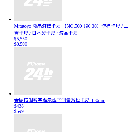
Mitutoyo 液晶游標卡尺 【NO.500-196-30】游標卡尺 / 三
豐卡尺 / 日本製卡尺 / 液晶卡尺
$5,550
$8,500
金屬精鋼數字顯示電子測量游標卡尺-150mm
$438
$599