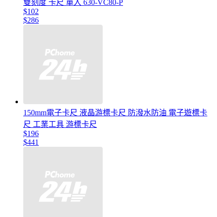
雙刻度 卡尺 單入 630-VC80-P
$102
$286
150mm電子卡尺 液晶游標卡尺 防潑水防油 電子遊標卡
尺 工業工具 游標卡尺
$196
$441