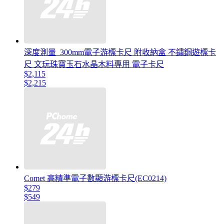
深度測量 300mm電子游標卡尺 附收納盒 不鏽鋼遊標卡
尺 文玩珠寶玉石水晶木料專用 電子卡尺
$2,115
$2,215
Comet 高精準電子數顯游標卡尺(EC0214)
$279
$549