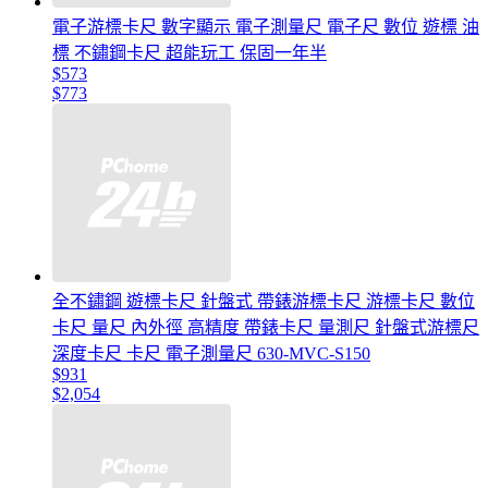
電子游標卡尺 數字顯示 電子測量尺 電子尺 數位 遊標 油
標 不鏽鋼卡尺 超能玩工 保固一年半
$573
$773
全不鏽鋼 遊標卡尺 針盤式 帶錶游標卡尺 游標卡尺 數位
卡尺 量尺 內外徑 高精度 帶錶卡尺 量測尺 針盤式游標尺
深度卡尺 卡尺 電子測量尺 630-MVC-S150
$931
$2,054