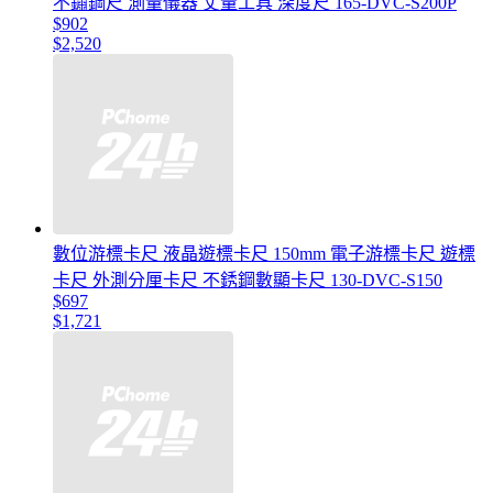
不鏽鋼尺 測量儀器 丈量工具 深度尺 165-DVC-S200P
$902
$2,520
數位游標卡尺 液晶遊標卡尺 150mm 電子游標卡尺 遊標
卡尺 外測分厘卡尺 不銹鋼數顯卡尺 130-DVC-S150
$697
$1,721