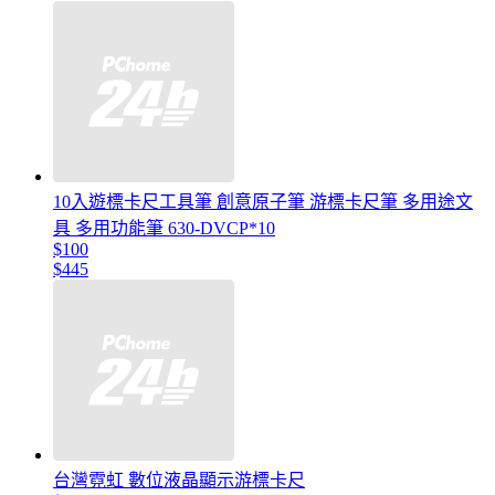
10入遊標卡尺工具筆 創意原子筆 游標卡尺筆 多用途文
具 多用功能筆 630-DVCP*10
$100
$445
台灣霓虹 數位液晶顯示游標卡尺