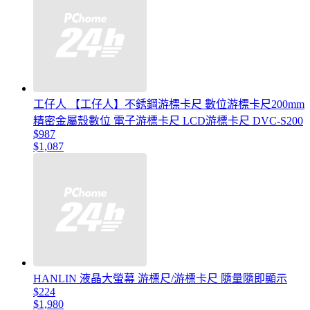
工仔人 【工仔人】不銹鋼游標卡尺 數位游標卡尺200mm
精密金屬殼數位 電子游標卡尺 LCD游標卡尺 DVC-S200
$987
$1,087
HANLIN 液晶大螢幕 游標尺/游標卡尺 隨量隨即顯示
$224
$1,980