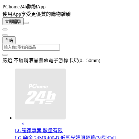
PChome24h購物App
使用App享受更優質的購物體驗
立即體驗
全站
嚴選 不鏽鋼液晶螢幕電子游標卡尺(0-150mm)
LG獨家專案 數量有限
LG 樂金 24MR400-B 低藍光護眼螢幕(24型/Full