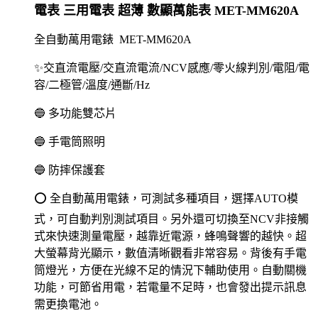
電表 三用電表 超薄 數顯萬能表 MET-MM620A
全自動萬用電錶 MET-MM620A
✨交直流電壓/交直流電流/NCV感應/零火線判別/電阻/電
容/二極管/溫度/通斷/Hz
🔵 多功能雙芯片
🔵 手電筒照明
🔵 防摔保護套
⭕️ 全自動萬用電錶，可測試多種項目，選擇AUTO模
式，可自動判別測試項目。另外還可切換至NCV非接觸
式來快速測量電壓，越靠近電源，蜂鳴聲響的越快。超
大螢幕背光顯示，數值清晰觀看非常容易。背後有手電
筒燈光，方便在光線不足的情況下輔助使用。自動關機
功能，可節省用電，若電量不足時，也會發出提示訊息
需更換電池。