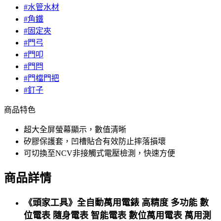
#水管水材
#角鐵
#固定夾
#門弓
#門叩
#門閂
#門檔門把
#釘子
商品特色
超大全屏螢幕顯示，數值清晰
矽膠保護套，凹槽貼合有效防止摔落損壞
可切換至NCV非接觸式電壓檢測，快速方便
商品詳情
《頭家工具》全自動萬用電錶 高精度 多功能 數
位電表 隨身電表 智能電表 數位萬用電表 萬用測