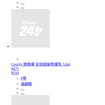
CeraVe 適樂膚 全效超級修護乳 52ml
$475
$559
P幣
滿額贈