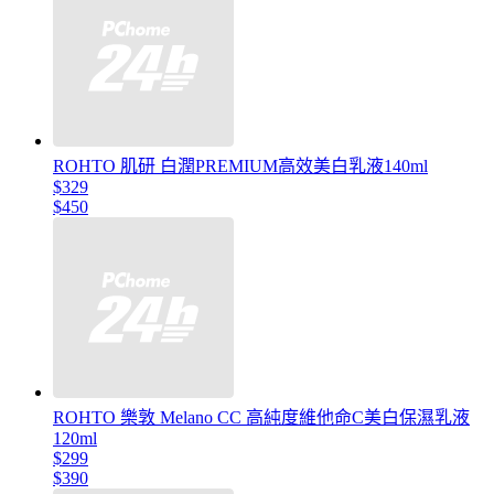
ROHTO 肌研 白潤PREMIUM高效美白乳液140ml
$329
$450
ROHTO 樂敦 Melano CC 高純度維他命C美白保濕乳液
120ml
$299
$390