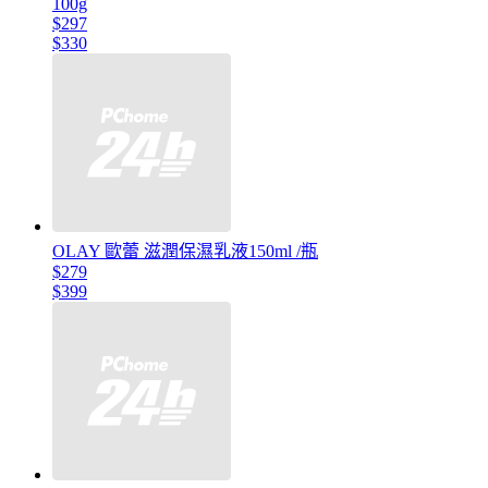
100g
$297
$330
OLAY 歐蕾 滋潤保濕乳液150ml /瓶
$279
$399