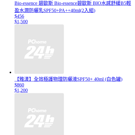
Bio-essence 碧歐斯 Bio-essence碧歐斯 BIO水感舒緩B5輕
盈水潤防曬乳SPF50+PA++40ml(2入組)
$456
$1,500
【雅漾】全效極護物理防曬液SPF50+ 40ml (白色罐)
$860
$1,200