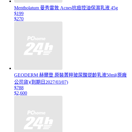
Mentholatum 曼秀雷敦 Acnes抗痘控油保濕乳液 45g
$199
$270
GEODERM 赫爾登 原裝菁粹玻尿酸逆齡乳液50ml(原廠
公司貨)(到期日2027/03/07)
$788
$2,600