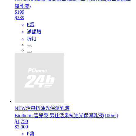
膚乳液)
$199
$339
P幣
滿額贈
折扣
NEW活泉抗油光保濕乳液
Biotherm 碧兒泉 男仕活泉抗油光保濕乳液(100ml)
$1,750
$2,900
P幣