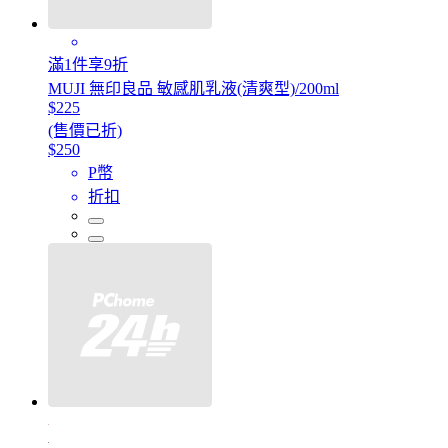
滿1件享9折
MUJI 無印良品 敏感肌乳液(清爽型)/200ml
$225
(售價已折)
$250
P幣
折扣