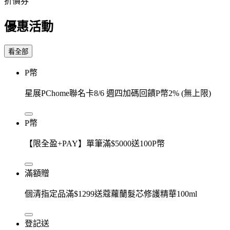
折價券
優惠活動
看全部
P幣
星展PChome聯名卡8/6 週四加碼回饋P幣2% (無上限)
P幣
【限全盈+PAY】單筆滿$5000送100P幣
滿額贈
個清指定品滿$1299送蔻蘿蘭髮芯修護精華100ml
登記送