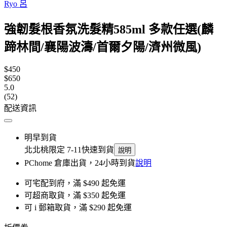
Ryo 呂
強韌髮根香氛洗髮精585ml 多款任選(麟
蹄林間/襄陽波濤/首爾夕陽/濟州微風)
$450
$650
5.0
(52)
配送資訊
明早到貨
北北桃限定 7-11快速到貨
說明
PChome 倉庫出貨，24小時到貨
說明
可宅配到府，滿 $490 起免運
可超商取貨，滿 $350 起免運
可 i 郵箱取貨，滿 $290 起免運