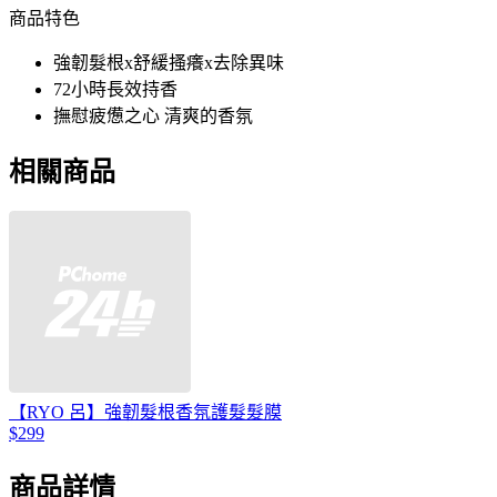
商品特色
強韌髮根x舒緩搔癢x去除異味
72小時長效持香
撫慰疲憊之心 清爽的香氛
相關商品
【RYO 呂】強韌髮根香氛護髮髮膜
$299
商品詳情