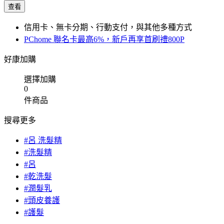
查看
信用卡、無卡分期、行動支付，與其他多種方式
PChome 聯名卡最高6%，新戶再享首刷禮800P
好康加購
選擇加購
0
件商品
搜尋更多
#呂 洗髮精
#洗髮精
#呂
#乾洗髮
#潤髮乳
#頭皮養護
#護髮