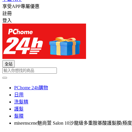
享受APP專屬優惠
註冊
登入
全站
PChome 24h購物
日用
洗髮精
護髮
髮膜
miseenscene魅尚萱 Salon 10沙龍級多重胺基酸護髮膜(極