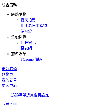
綜合服務
網路購物
露天拍賣
比比昂日本購物
媽咪愛
金融保險
Pi 拍錢包
易安網
旅遊娛樂
PChome 旅遊
最近看過
購物車
我的訂單
顧客中心
追蹤清單
退貨
會員設定
下載 APP