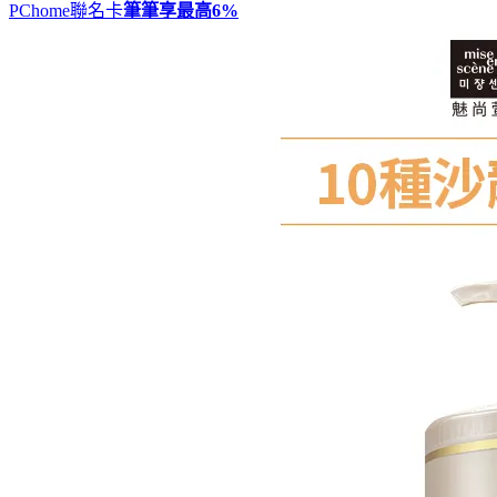
PChome聯名卡
筆筆享最高
6%