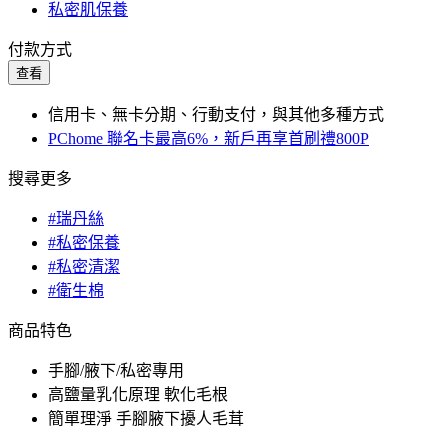
私密肌保養
付款方式
查看
信用卡、無卡分期、行動支付，與其他多種方式
PChome 聯名卡最高6%，新戶再享首刷禮800P
搜尋更多
#瑞丹絲
#私密保養
#私密清潔
#衛生棉
商品特色
手腳/腋下/私密專用
高鹽量乳化原理 軟化毛根
簡單理淨 手腳腋下擾人毛茸