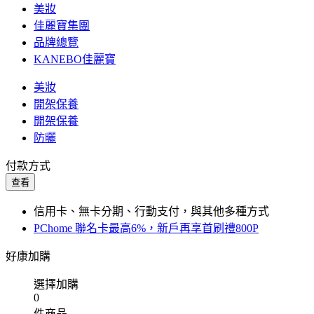
美妝
佳麗寶集團
品牌總覽
KANEBO佳麗寶
美妝
開架保養
開架保養
防曬
付款方式
查看
信用卡、無卡分期、行動支付，與其他多種方式
PChome 聯名卡最高6%，新戶再享首刷禮800P
好康加購
選擇加購
0
件商品