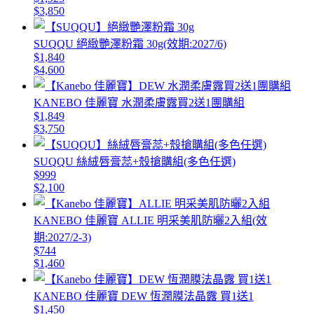
$3,850
SUQQU 絕緻艷澤粉霜 30g(效期:2027/6)
$1,840
$4,600
KANEBO 佳麗寶 水潤柔膚露買2送1團購組
$1,849
$3,750
SUQQU 絲絨唇膏蕊+殼搶購組(多色任選)
$999
$2,100
KANEBO 佳麗寶 ALLIE 明采美肌防曬2入組(效
期:2027/2-3)
$744
$1,460
KANEBO 佳麗寶 DEW 恆潤膜法晶露 買1送1
$1,450