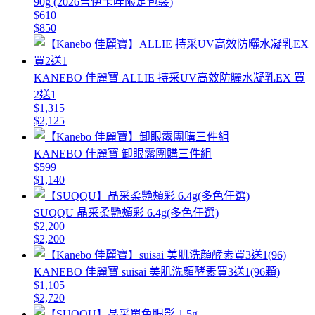
90g (2026吉伊卡哇限定包裝)
$610
$850
KANEBO 佳麗寶 ALLIE 持采UV高效防曬水凝乳EX 買
2送1
$1,315
$2,125
KANEBO 佳麗寶 卸眼露團購三件組
$599
$1,140
SUQQU 晶采柔艷頰彩 6.4g(多色任選)
$2,200
$2,200
KANEBO 佳麗寶 suisai 美肌洗顏酵素買3送1(96顆)
$1,105
$2,720