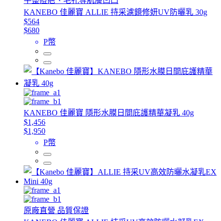
平整痘疤、毛孔等肌膚凹凸
KANEBO 佳麗寶 ALLIE 持采濾鏡修妍UV防曬乳 30g
$564
$680
P幣
KANEBO 佳麗寶 隱形水膜日間庇護精華凝乳 40g
$1,456
$1,950
P幣
原廠直營 品質保證