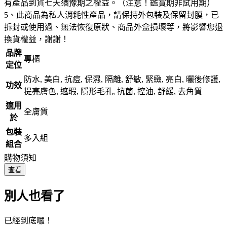
有產品到貨七天猶豫期之權益。（注意！鑑賞期非試用期）
5、此商品為私人消耗性產品，請保持外包裝及保留封膜，已
拆封或使用過、無法恢復原狀、商品外盒損壞等，將影響您退
換貨權益，謝謝！
品牌
專櫃
定位
防水, 美白, 抗痘, 保濕, 隔離, 舒敏, 緊緻, 亮白, 曬後修護,
功效
提亮膚色, 遮瑕, 隱形毛孔, 抗菌, 控油, 舒緩, 去角質
適用
全膚質
於
包裝
多入組
組合
購物須知
查看
別人也看了
已經到底囉！