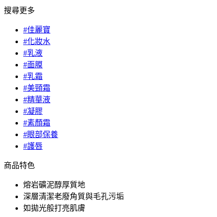
搜尋更多
#佳麗寶
#化妝水
#乳液
#面膜
#乳霜
#美頸霜
#精華液
#凝膠
#素顏霜
#眼部保養
#護唇
商品特色
熔岩礦泥醇厚質地
深層清潔老廢角質與毛孔污垢
如拋光般打亮肌膚