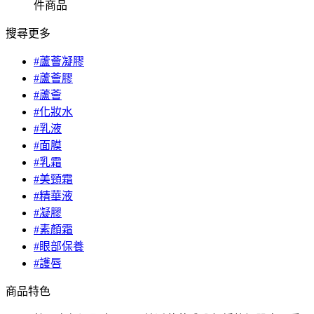
件商品
搜尋更多
#蘆薈凝膠
#蘆薈膠
#蘆薈
#化妝水
#乳液
#面膜
#乳霜
#美頸霜
#精華液
#凝膠
#素顏霜
#眼部保養
#護唇
商品特色