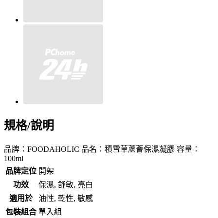
規格/說明
品牌：FOODAHOLIC 品名：積雪草蘆薈保濕凝膠 容量：
100ml
品牌定位
開架
功效
保濕, 舒敏, 亮白
適用於
油性, 乾性, 敏感
包裝組合
單入組