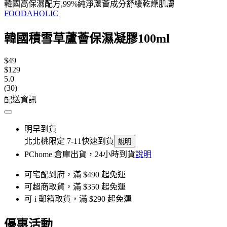
韓國高保濕配方,99%純淨蘆薈成分舒緩乾燥肌膚
FOODAHOLIC
韓國積雪草蘆薈保濕凝膠100ml
$49
$129
5.0
(30)
配送資訊
明早到貨
北北桃限定 7-11快速到貨
說明
PChome 倉庫出貨，24小時到貨
說明
可宅配到府，滿 $490 起免運
可超商取貨，滿 $350 起免運
可 i 郵箱取貨，滿 $290 起免運
優惠活動