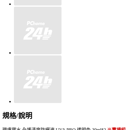
規格/說明
理膚寶水 全護清爽防曬液 UVA PRO 透明色 30ml*2
※賣場組