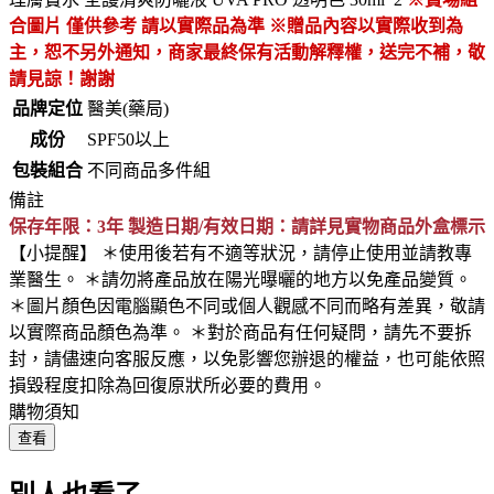
合圖片 僅供參考 請以實際品為準
※贈品內容以實際收到為
主，恕不另外通知，商家最終保有活動解釋權，送完不補，敬
請見諒！謝謝
品牌定位
醫美(藥局)
成份
SPF50以上
包裝組合
不同商品多件組
備註
保存年限：3年 製造日期/有效日期：請詳見實物商品外盒標示
【小提醒】 ＊使用後若有不適等狀況，請停止使用並請教專
業醫生。 ＊請勿將產品放在陽光曝曬的地方以免產品變質。
＊圖片顏色因電腦顯色不同或個人觀感不同而略有差異，敬請
以實際商品顏色為準。 ＊對於商品有任何疑問，請先不要拆
封，請儘速向客服反應，以免影響您辦退的權益，也可能依照
損毀程度扣除為回復原狀所必要的費用。
購物須知
查看