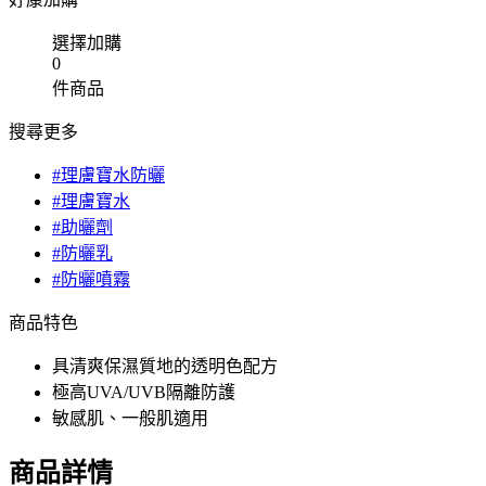
選擇加購
0
件商品
搜尋更多
#理膚寶水防曬
#理膚寶水
#助曬劑
#防曬乳
#防曬噴霧
商品特色
具清爽保濕質地的透明色配方
極高UVA/UVB隔離防護
敏感肌、一般肌適用
商品詳情