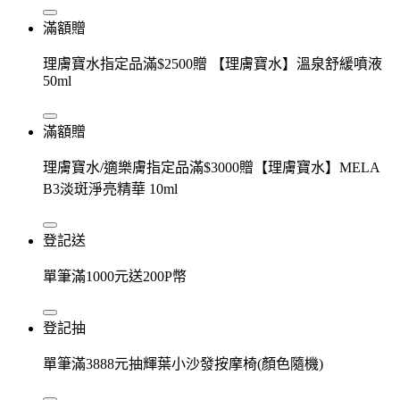
滿額贈
理膚寶水指定品滿$2500贈 【理膚寶水】溫泉舒緩噴液
50ml
滿額贈
理膚寶水/適樂膚指定品滿$3000贈【理膚寶水】MELA
B3淡斑淨亮精華 10ml
登記送
單筆滿1000元送200P幣
登記抽
單筆滿3888元抽輝葉小沙發按摩椅(顏色隨機)