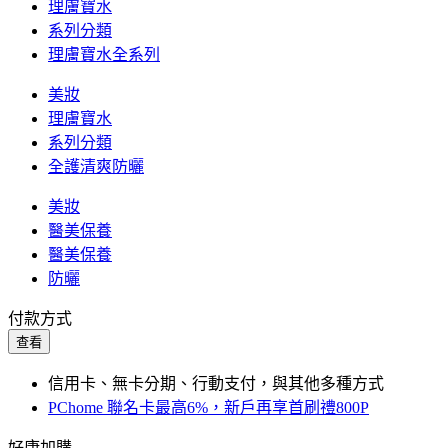
理膚寶水
系列分類
理膚寶水全系列
美妝
理膚寶水
系列分類
全護清爽防曬
美妝
醫美保養
醫美保養
防曬
付款方式
查看
信用卡、無卡分期、行動支付，與其他多種方式
PChome 聯名卡最高6%，新戶再享首刷禮800P
好康加購