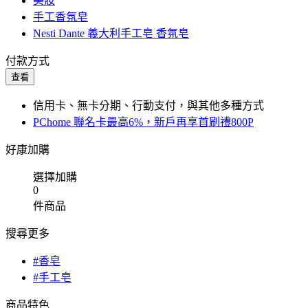
美妝
手工香氛皂
Nesti Dante 義大利手工皂 香氛皂
付款方式
查看
信用卡、無卡分期、行動支付，與其他多種方式
PChome 聯名卡最高6%，新戶再享首刷禮800P
好康加購
選擇加購
0
件商品
搜尋更多
#香皂
#手工皂
商品特色