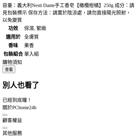
容量：義大利Nesti Dante手工香皂【橄欖柑橘】250g 成分：請
見包裝標示 保存方法：請置於陰涼處，請勿直接陽光照射，
以免變質
功效
保濕, 緊緻
適用於
全膚質
香味
果香
包裝組合
單入組
購物須知
查看
別人也看了
已經到底囉！
關於PChome24h
顧客權益
其他服務