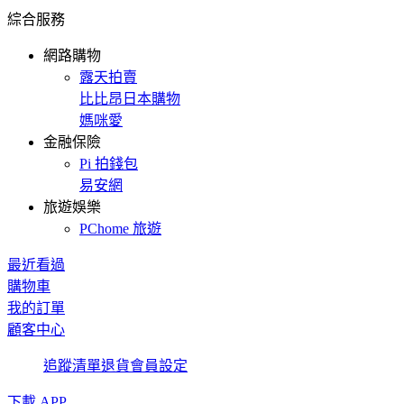
綜合服務
網路購物
露天拍賣
比比昂日本購物
媽咪愛
金融保險
Pi 拍錢包
易安網
旅遊娛樂
PChome 旅遊
最近看過
購物車
我的訂單
顧客中心
追蹤清單
退貨
會員設定
下載 APP