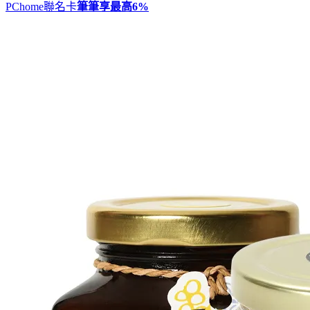
PChome聯名卡
筆筆享最高
6%