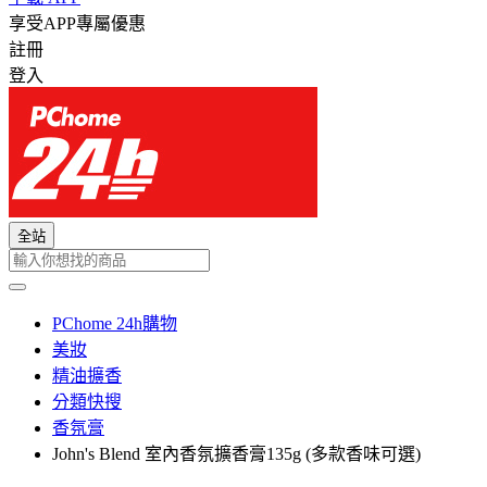
享受APP專屬優惠
註冊
登入
全站
PChome 24h購物
美妝
精油擴香
分類快搜
香氛膏
John's Blend 室內香氛擴香膏135g (多款香味可選)