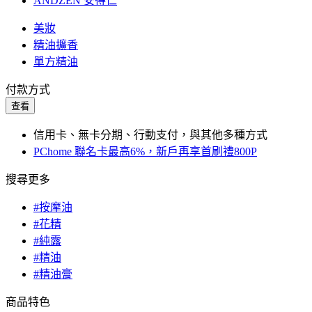
ANDZEN 安得仁
美妝
精油擴香
單方精油
付款方式
查看
信用卡、無卡分期、行動支付，與其他多種方式
PChome 聯名卡最高6%，新戶再享首刷禮800P
搜尋更多
#按摩油
#花精
#純露
#精油
#精油膏
商品特色