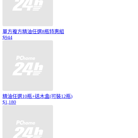
單方複方精油任選8瓶特惠組
$944
精油任選10瓶+送木盒(可裝12瓶)
$1,180