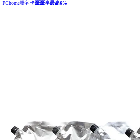
PChome聯名卡
筆筆享最高
6%