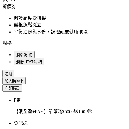
折價券
修護高度受損髮
髮根蓬鬆挺立
平衡油份與水份，調理頭皮健康環境
規格
潤活洗 補
潤活HEAT洗 補
追蹤
加入購物車
立即購買
P幣
【限全盈+PAY】單筆滿$5000送100P幣
登記送