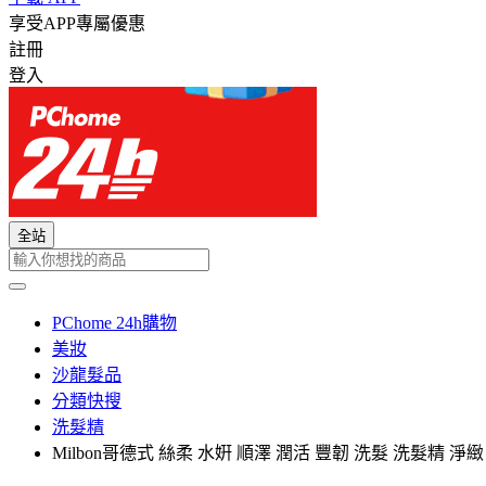
享受APP專屬優惠
註冊
登入
全站
PChome 24h購物
美妝
沙龍髮品
分類快搜
洗髮精
Milbon哥德式 絲柔 水姸 順澤 潤活 豐韌 洗髮 洗髮精 淨緻 2