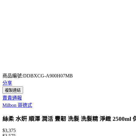
商品編號:DDBXCG-A900H07MB
分享
複製連結
賣貴通報
Milbon 哥德式
絲柔 水姸 順澤 潤活 豐韌 洗髮 洗髮精 淨緻 2500ml 
$3,375
$3,575