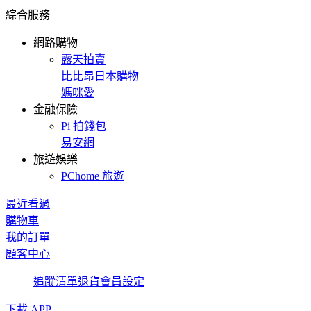
綜合服務
網路購物
露天拍賣
比比昂日本購物
媽咪愛
金融保險
Pi 拍錢包
易安網
旅遊娛樂
PChome 旅遊
最近看過
購物車
我的訂單
顧客中心
追蹤清單
退貨
會員設定
下載 APP