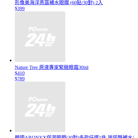
形像美海洋燕窩補水眼膜 (60貼/30對) 2入
$399
Nature Tree 原液專家緊緻眼霜30ml
$410
$789
韓國ARONYX保濕眼膜(30對)多款任選1件-玻尿酸補水/