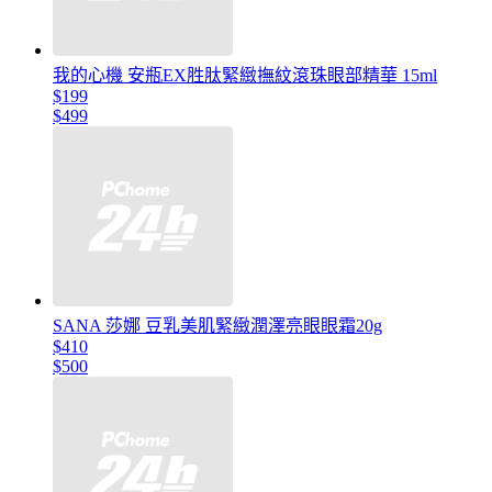
我的心機 安瓶EX胜肽緊緻撫紋滾珠眼部精華 15ml
$199
$499
SANA 莎娜 豆乳美肌緊緻潤澤亮眼眼霜20g
$410
$500