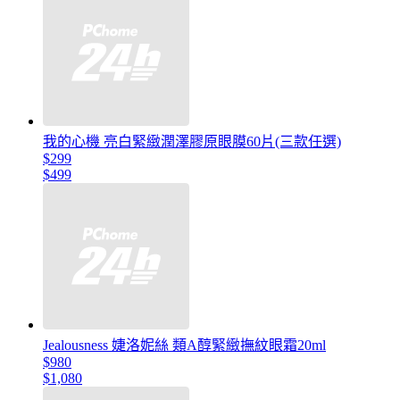
我的心機 亮白緊緻潤澤膠原眼膜60片(三款任選)
$299
$499
Jealousness 婕洛妮絲 類A醇緊緻撫紋眼霜20ml
$980
$1,080