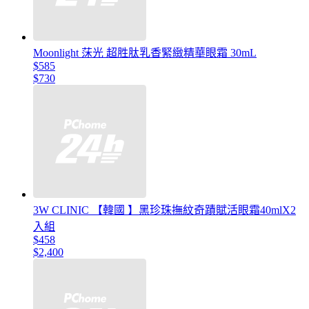
Moonlight 莯光 超胜肽乳香緊緻精華眼霜 30mL
$585
$730
3W CLINIC 【韓國 】黑珍珠撫紋奇蹟賦活眼霜40mlX2
入組
$458
$2,400