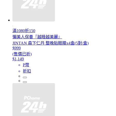
滿1080折150
懶美人保養『越睡越美麗』
JINTAN 森下仁丹 整晚貼眼膜x4盒(5對/盒)
$999
(售價已折)
$1,149
P幣
折扣