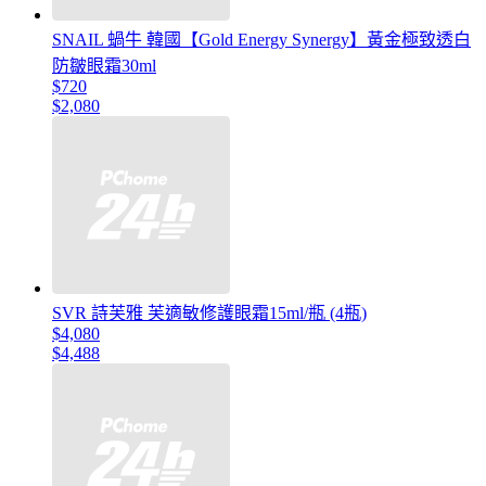
SNAIL 蝸牛 韓國【Gold Energy Synergy】黃金極致透白
防皺眼霜30ml
$720
$2,080
SVR 詩芙雅 芙適敏修護眼霜15ml/瓶 (4瓶)
$4,080
$4,488