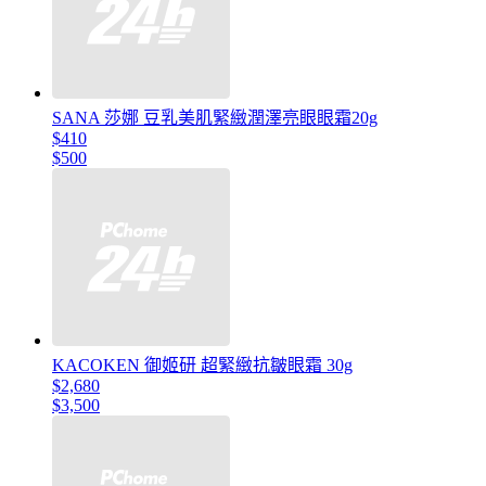
SANA 莎娜 豆乳美肌緊緻潤澤亮眼眼霜20g
$410
$500
KACOKEN 御姬研 超緊緻抗皺眼霜 30g
$2,680
$3,500