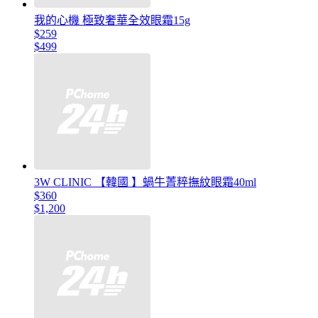
我的心機 極致奢華全效眼霜15g
$259
$499
3W CLINIC 【韓國 】蝸牛菁粹撫紋眼霜40ml
$360
$1,200