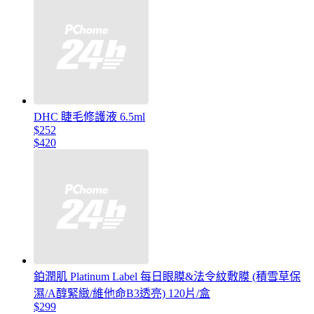
DHC 睫毛修護液 6.5ml
$252
$420
鉑潤肌 Platinum Label 每日眼膜&法令紋敷膜 (積雪草保
濕/A醇緊緻/維他命B3透亮) 120片/盒
$299