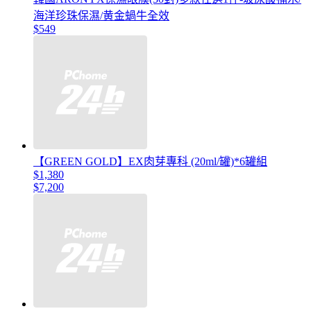
海洋珍珠保濕/黄金蝸牛全效
$549
【GREEN GOLD】EX肉芽專科 (20ml/罐)*6罐組
$1,380
$7,200