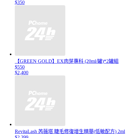
$350
【GREEN GOLD】EX肉芽專科 (20ml/罐)*2罐組
$550
$2,400
RevitaLash 芮薇塔 睫毛修復增生精華(低敏配方) 2ml
$2,399