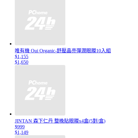
唯有機 Oui Organic-舒壓晶亮彈潤眼膜10入組
$1,155
$1,650
JINTAN 森下仁丹 整晚貼眼膜x4盒(5對/盒)
$999
$1,149