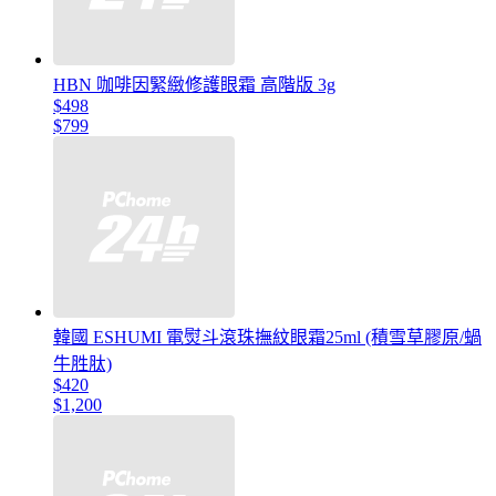
HBN 咖啡因緊緻修護眼霜 高階版 3g
$498
$799
韓國 ESHUMI 電熨斗滾珠撫紋眼霜25ml (積雪草膠原/蝸
牛胜肽)
$420
$1,200