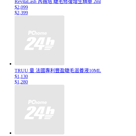
RevitaLash 芮薇塔 睫毛修復增生精華 2ml
$2,099
$2,399
TRUU 童 法國專利豐盈睫毛滋養液10ML
$1,130
$1,280