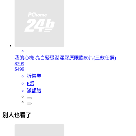
我的心機 亮白緊緻潤澤膠原眼膜60片(三款任選)
$299
$499
折價券
P幣
滿額贈
別人也看了