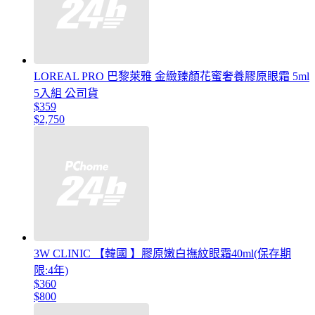
LOREAL PRO 巴黎萊雅 金緻臻顏花蜜奢養膠原眼霜 5ml
5入組 公司貨
$359
$2,750
3W CLINIC 【韓國 】膠原嫩白撫紋眼霜40ml(保存期
限:4年)
$360
$800