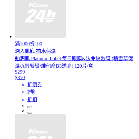
滿1000折100
深入肌底 補水保濕
鉑潤肌 Platinum Label 每日眼膜&法令紋敷膜 (積雪草保
濕/A醇緊緻/維他命B3透亮) 120片/盒
$299
$350
折價券
P幣
折扣