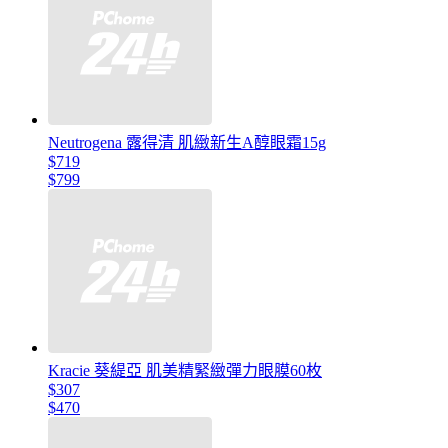
Neutrogena 露得清 肌緻新生A醇眼霜15g
$719
$799
Kracie 葵緹亞 肌美精緊緻彈力眼膜60枚
$307
$470