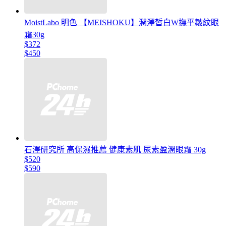
MoistLabo 明色 【MEISHOKU】潤澤皙白W撫平皺紋眼
霜30g
$372
$450
石澤研究所 高保濕推薦 健康素肌 尿素盈潤眼霜 30g
$520
$590