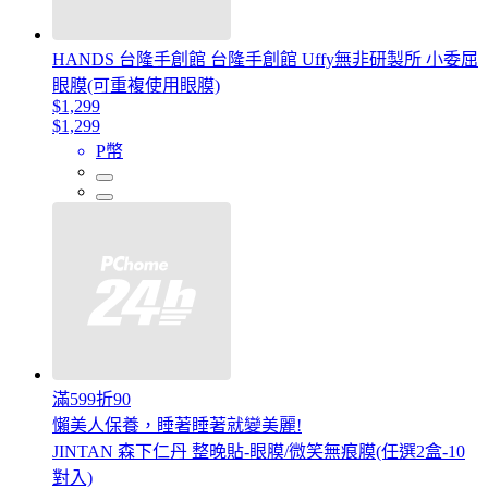
HANDS 台隆手創館 台隆手創館 Uffy無非研製所 小委屈
眼膜(可重複使用眼膜)
$1,299
$1,299
P幣
滿599折90
懶美人保養，睡著睡著就變美麗!
JINTAN 森下仁丹 整晚貼-眼膜/微笑無痕膜(任選2盒-10
對入)