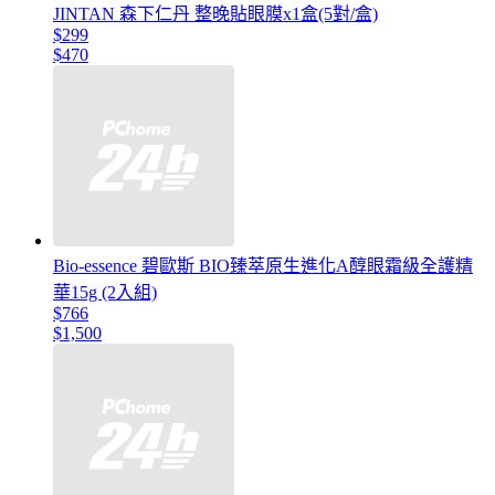
JINTAN 森下仁丹 整晚貼眼膜x1盒(5對/盒)
$299
$470
Bio-essence 碧歐斯 BIO臻萃原生進化A醇眼霜級全護精
華15g (2入組)
$766
$1,500