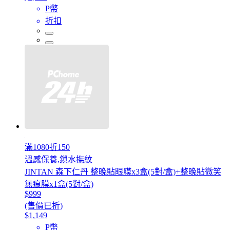
P幣
折扣
滿1080折150
溫感保養,鎖水撫紋
JINTAN 森下仁丹 整晚貼眼膜x3盒(5對/盒)+整晚貼微笑
無痕膜x1盒(5對/盒)
$999
(售價已折)
$1,149
P幣