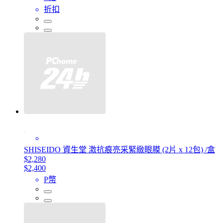
折扣
SHISEIDO 資生堂 激抗痕亮采緊緻眼膜 (2片 x 12包) /盒
$2,280
$2,400
P幣