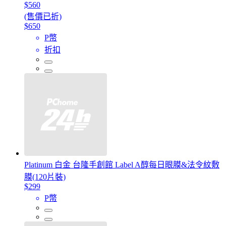
$560
(售價已折)
$650
P幣
折扣
Platinum 白金 台隆手創館 Label A醇每日眼膜&法令紋敷
膜(120片裝)
$299
P幣