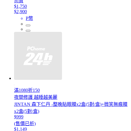
司貨
$1,750
$2,900
P幣
滿1080折150
夜間修護 越睡越美麗
JINTAN 森下仁丹 -整晚貼眼膜x2盒(5對/盒)+微笑無痕膜
x2盒(5對/盒)
$999
(售價已折)
$1,149