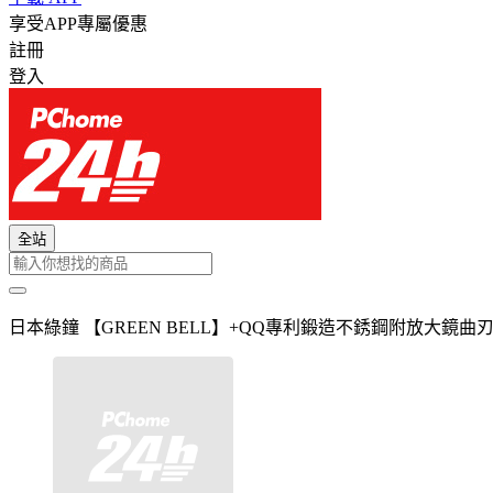
享受APP專屬優惠
註冊
登入
全站
日本綠鐘 【GREEN BELL】+QQ專利鍛造不銹鋼附放大鏡曲刃寬