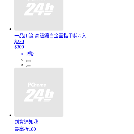
一品川流 高級鑲白金面指甲剪-2入
$230
$300
P幣
到貨通知我
最高折180