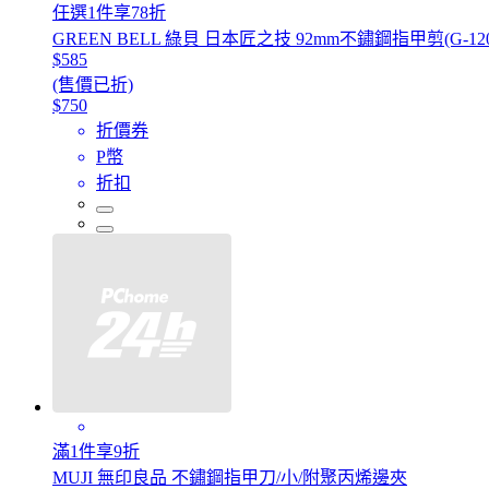
任選1件享78折
GREEN BELL 綠貝 日本匠之技 92mm不鏽鋼指甲剪(G-120
$585
(售價已折)
$750
折價券
P幣
折扣
滿1件享9折
MUJI 無印良品 不鏽鋼指甲刀/小/附聚丙烯邊夾