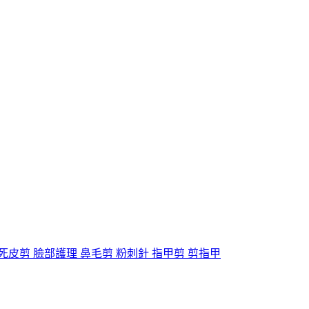
死皮剪 臉部護理 鼻毛剪 粉刺針 指甲剪 剪指甲