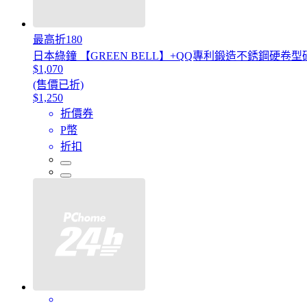
最高折180
日本綠鐘 【GREEN BELL】+QQ專利鍛造不銹鋼硬卷型硬
$1,070
(售價已折)
$1,250
折價券
P幣
折扣