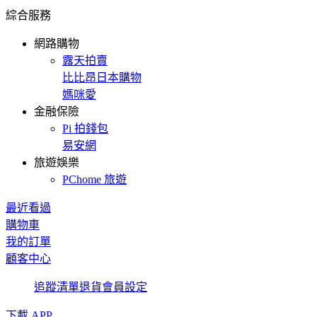
綜合服務
網路購物
露天拍賣
比比昂日本購物
媽咪愛
金融保險
Pi 拍錢包
易安網
旅遊娛樂
PChome 旅遊
最近看過
購物車
我的訂單
顧客中心
追蹤清單
退貨
會員設定
下載 APP