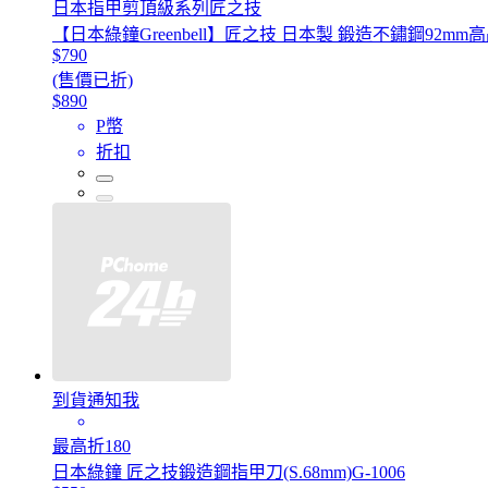
日本指甲剪頂級系列匠之技
【日本綠鐘Greenbell】匠之技 日本製 鍛造不鏽鋼92mm高
$790
(售價已折)
$890
P幣
折扣
到貨通知我
最高折180
日本綠鐘 匠之技鍛造鋼指甲刀(S.68mm)G-1006