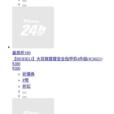
最高折180
【BEIDELI】大耳猴寶寶安全指甲剪4件組(JC6621)
$380
$580
折價券
P幣
折扣