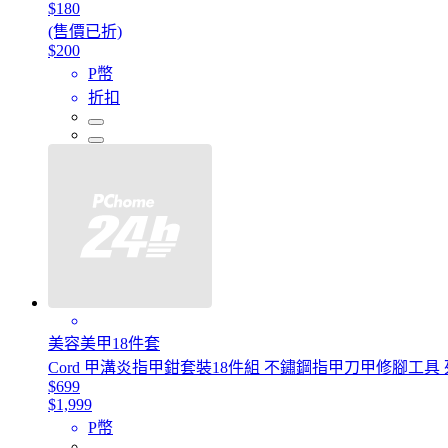
$180
(售價已折)
$200
P幣
折扣
美容美甲18件套
Cord 甲溝炎指甲鉗套裝18件組 不鏽鋼指甲刀甲修腳工具 
$699
$1,999
P幣