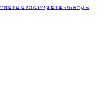
品質指甲剪 指甲刀 G-1305(附指甲集屑盒+銼刀)-L號