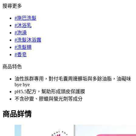
搜尋更多
#施巴洗髮
#沐浴乳
#泡澡
#洗髮沐浴露
#洗髮精
#香皂
商品特色
油性族群專用，對付毛囊周邊髒垢與多餘油脂，油礙味
bye bye
pH5.5配方，幫助形成頭皮保護膜
不含矽靈、膠蠟與螢光劑等成分
商品詳情