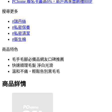
PChome 聯名卡最高6%，新戶再享首刷禮800P
搜尋更多
#瑞丹絲
#私密保養
#私密清潔
#衛生棉
商品特色
毛手毛腳必備品網友口碑推薦
快速順理毛髮 淨白光滑
溫和不痛，輕鬆告別黑毛毛
商品詳情