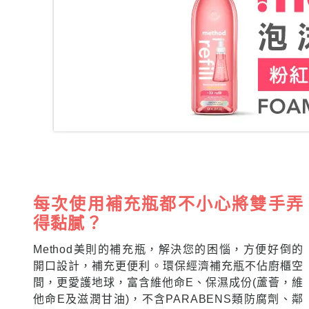
每次使用補充瓶都不小心將雙手弄
得黏膩？
Method美則的補充瓶，解決您的困惱，方便好倒的
開口設計，補充更便利。環保經濟補充瓶不佔廚櫃空
間，更愛護地球，富含維他命E、保濕成份(蘆薈，維
他命E及滋潤甘油)，不含PARABENS類防腐劑、鄰