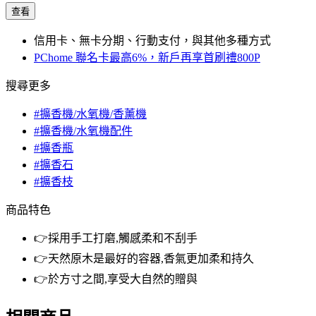
查看
信用卡、無卡分期、行動支付，與其他多種方式
PChome 聯名卡最高6%，新戶再享首刷禮800P
搜尋更多
#擴香機/水氧機/香薰機
#擴香機/水氧機配件
#擴香瓶
#擴香石
#擴香枝
商品特色
👉採用手工打磨,觸感柔和不刮手
👉天然原木是最好的容器,香氣更加柔和持久
👉於方寸之間,享受大自然的贈與