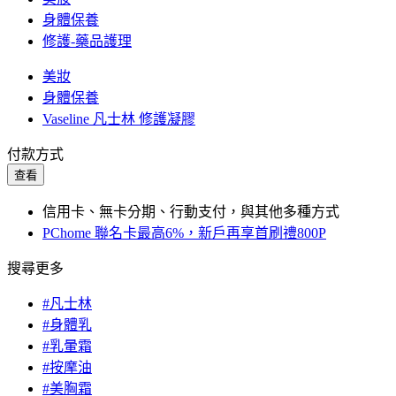
身體保養
修護-藥品護理
美妝
身體保養
Vaseline 凡士林 修護凝膠
付款方式
查看
信用卡、無卡分期、行動支付，與其他多種方式
PChome 聯名卡最高6%，新戶再享首刷禮800P
搜尋更多
#凡士林
#身體乳
#乳暈霜
#按摩油
#美胸霜