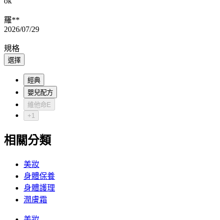
ok
羅**
2026/07/29
規格
選擇
經典
嬰兒配方
維他命E
+1
相關分類
美妝
身體保養
身體護理
潤膚霜
美妝