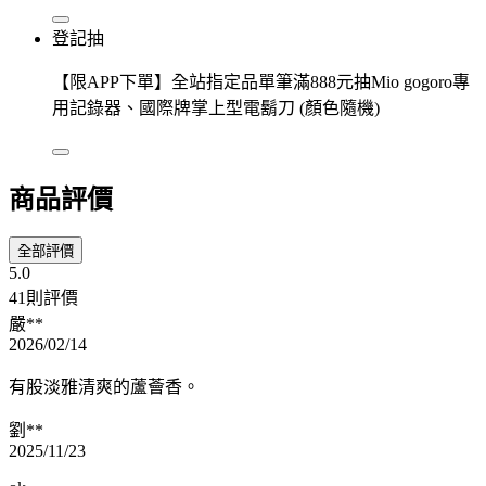
登記抽
【限APP下單】全站指定品單筆滿888元抽Mio gogoro專
用記錄器、國際牌掌上型電鬍刀 (顏色隨機)
商品評價
全部評價
5.0
41則評價
嚴**
2026/02/14
有股淡雅清爽的蘆薈香。
劉**
2025/11/23