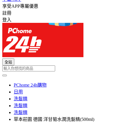
享受APP專屬優惠
註冊
登入
全站
PChome 24h購物
日用
洗髮精
洗髮精
洗髮精
草本莊園 德國 洋甘菊水潤洗髮精(500ml)