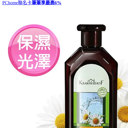
PChome聯名卡
筆筆享最高
6%