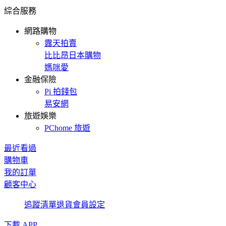
綜合服務
網路購物
露天拍賣
比比昂日本購物
媽咪愛
金融保險
Pi 拍錢包
易安網
旅遊娛樂
PChome 旅遊
最近看過
購物車
我的訂單
顧客中心
追蹤清單
退貨
會員設定
下載 APP