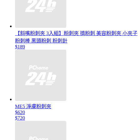
【斜嘴粉刺夾 3入組】粉刺夾 擠粉刺 美容粉刺夾 小夾子
粉刺棒 黑頭粉刺 粉刺針
$189
ME5 淨膚粉刺夾
$620
$720