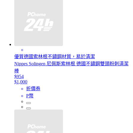
優質德國索林根不鏽鋼材質，易於清潔
Nippes Solingen 尼佩斯索林根 德國不鏽鋼雙頭粉刺清潔
棒
$954
$1,000
折價券
P幣