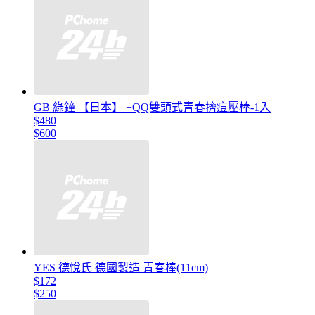
GB 綠鐘 【日本】 +QQ雙頭式青春擠痘壓棒-1入
$480
$600
YES 德悅氏 德國製造 青春棒(11cm)
$172
$250