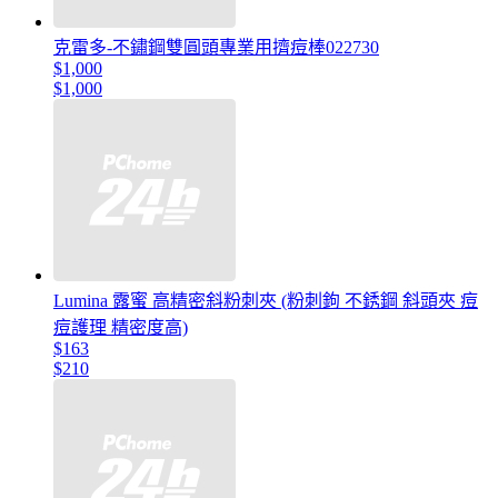
克雷多-不鏽鋼雙圓頭專業用擠痘棒022730
$1,000
$1,000
Lumina 露蜜 高精密斜粉刺夾 (粉刺鉤 不銹鋼 斜頭夾 痘
痘護理 精密度高)
$163
$210