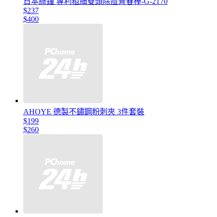
日本綠鐘 專利粗細雙頭除痘青春棒-G-2170
$237
$400
AHOYE 德製不鏽鋼粉刺夾 3件套裝
$199
$260