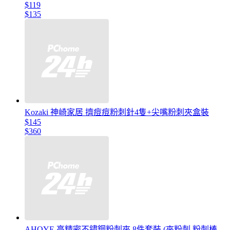
$119
$135
Kozaki 神崎家居 擠痘痘粉刺針4隻+尖嘴粉刺夾盒裝
$145
$360
AHOYE 高精密不鏽鋼粉刺夾 8件套裝 (夾粉刺 粉刺棒