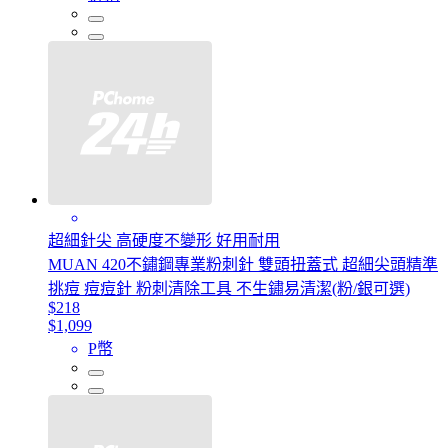
超細針尖 高硬度不變形 好用耐用
MUAN 420不鏽鋼專業粉刺針 雙頭扭蓋式 超細尖頭精準
挑痘 痘痘針 粉刺清除工具 不生鏽易清潔(粉/銀可選)
$218
$1,099
P幣