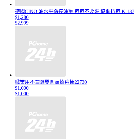
德國CINO 油水平衡控油筆 痘痘不要來 協助抗痘 K-137
$1,280
$2,999
職業用不鏽鋼雙圓頭擠痘棒22730
$1,000
$1,000