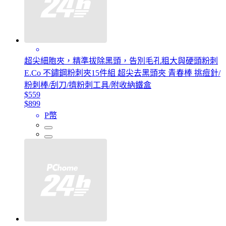
超尖細胞夾，精準拔除黑頭，告別毛孔粗大與硬頭粉刺
E.Co 不鏽鋼粉刺夾15件組 超尖去黑頭夾 青春棒 挑痘針/
粉刺棒/刮刀/擠粉刺工具/附收納鐵盒
$559
$899
P幣