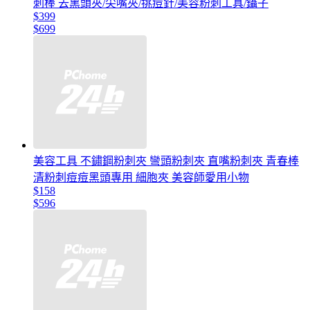
刺棒 去黑頭夾/尖嘴夾/挑痘針/美容粉刺工具/鑷子
$399
$699
美容工具 不鏽鋼粉刺夾 彎頭粉刺夾 直嘴粉刺夾 青春棒
清粉刺痘痘黑頭專用 細胞夾 美容師愛用小物
$158
$596