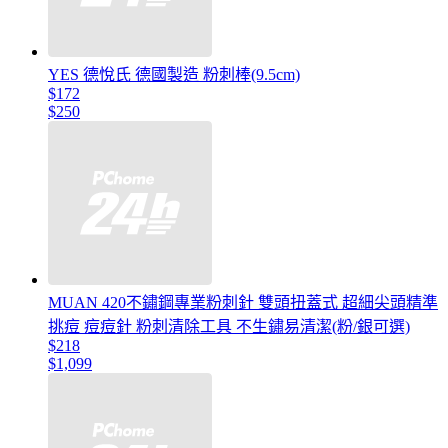
YES 德悅氏 德國製造 粉刺棒(9.5cm)
$172
$250
MUAN 420不鏽鋼專業粉刺針 雙頭扭蓋式 超細尖頭精準
挑痘 痘痘針 粉刺清除工具 不生鏽易清潔(粉/銀可選)
$218
$1,099