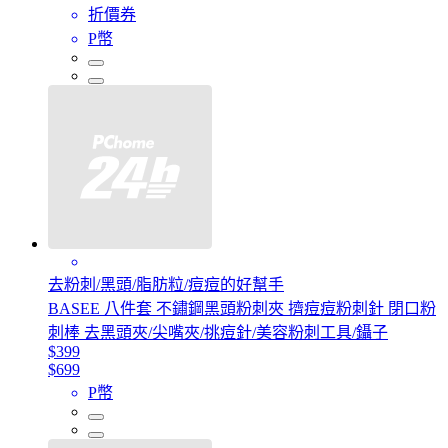
折價券
P幣
去粉刺/黑頭/脂肪粒/痘痘的好幫手
BASEE 八件套 不鏽鋼黑頭粉刺夾 擠痘痘粉刺針 閉口粉
刺棒 去黑頭夾/尖嘴夾/挑痘針/美容粉刺工具/鑷子
$399
$699
P幣