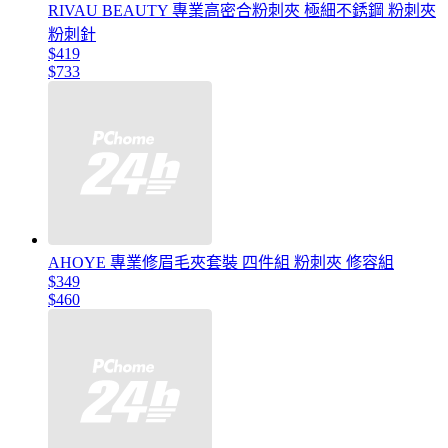
RIVAU BEAUTY 專業高密合粉刺夾 極細不銹鋼 粉刺夾
粉刺針
$419
$733
AHOYE 專業修眉毛夾套裝 四件組 粉刺夾 修容組
$349
$460