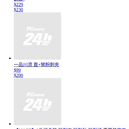
$229
$230
一品川流 直+彎粉刺夾
$99
$200