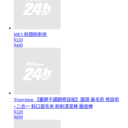
ME5 斜頭粉刺夾
$320
$440
Yourvision 【嚴選不鏽鋼修容組】圓頭 鼻毛剪 修容剪
+二合一 斜口眉毛夾 粉刺清潔棒 壓痘棒
$320
$690