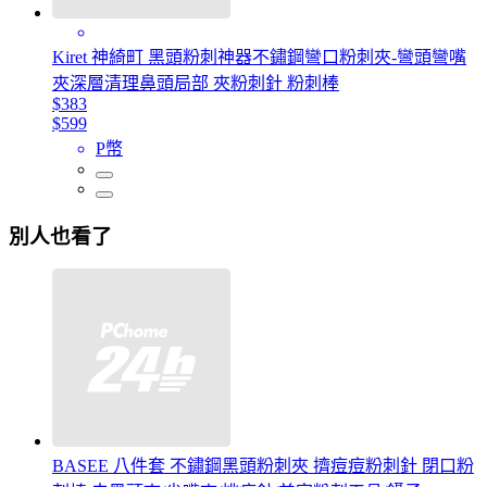
Kiret 神綺町 黑頭粉刺神器不鏽鋼彎口粉刺夾-彎頭彎嘴
夾深層清理鼻頭局部 夾粉刺針 粉刺棒
$383
$599
P幣
別人也看了
BASEE 八件套 不鏽鋼黑頭粉刺夾 擠痘痘粉刺針 閉口粉