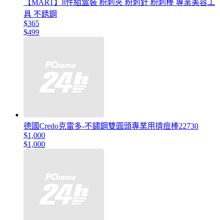
【MART】8件組盒裝 粉刺夾 粉刺針 粉刺棒 專業美容工
具 不銹鋼
$365
$499
德國Credo克雷多-不鏽鋼雙圓頭專業用擠痘棒22730
$1,000
$1,000