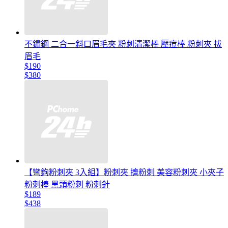
不鏽鋼 二合一斜口眉毛夾 粉刺清潔棒 壓痘棒 粉刺夾 拔
眉毛
$190
$380
【彎鉤粉刺夾 3入組】粉刺夾 擠粉刺 美容粉刺夾 小夾子
粉刺棒 黑頭粉刺 粉刺針
$189
$438