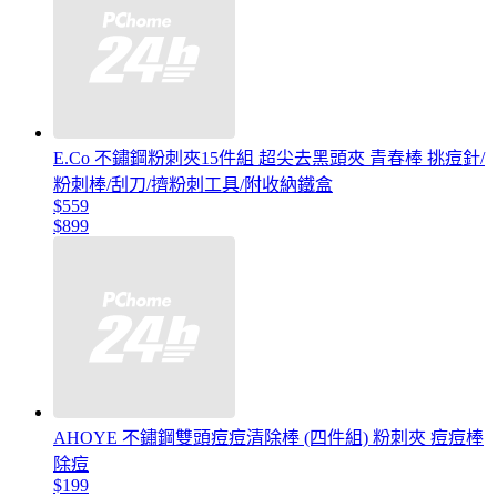
E.Co 不鏽鋼粉刺夾15件組 超尖去黑頭夾 青春棒 挑痘針/
粉刺棒/刮刀/擠粉刺工具/附收納鐵盒
$559
$899
AHOYE 不鏽鋼雙頭痘痘清除棒 (四件組) 粉刺夾 痘痘棒
除痘
$199