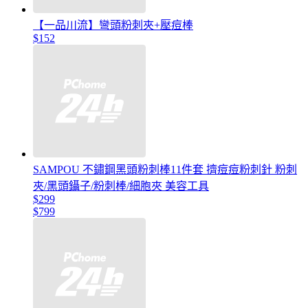
【一品川流】彎頭粉刺夾+壓痘棒
$152
SAMPOU 不鏽鋼黑頭粉刺棒11件套 擠痘痘粉刺針 粉刺
夾/黑頭鑷子/粉刺棒/細胞夾 美容工具
$299
$799