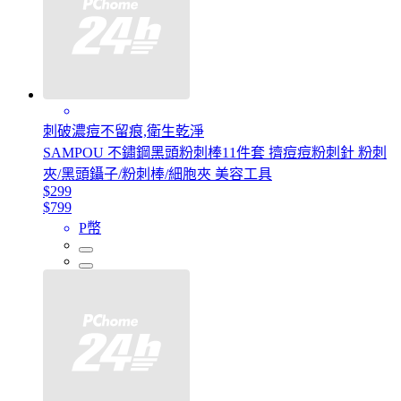
刺破濃痘不留痕,衛生乾淨
SAMPOU 不鏽鋼黑頭粉刺棒11件套 擠痘痘粉刺針 粉刺
夾/黑頭鑷子/粉刺棒/細胞夾 美容工具
$299
$799
P幣