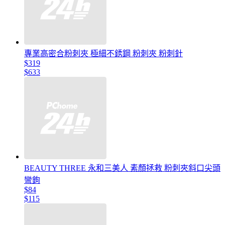
專業高密合粉刺夾 極細不銹鋼 粉刺夾 粉刺針
$319
$633
BEAUTY THREE 永和三美人 素顏拯救 粉刺夾斜口尖頭
彎鉤
$84
$115