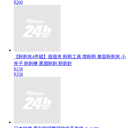
$260
【粉刺夾4件組】痘痘夾 粉刺工具 擠粉刺 美容粉刺夾 小
夾子 粉刺棒 黑頭粉刺 粉刺針
$158
$358