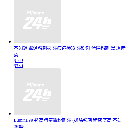
不鏽鋼 彎頭粉刺夾 夾痘痘神器 夾粉刺 清除粉刺 黑頭 暗
瘡
$169
$330
Lumina 露蜜 高精密彎粉刺夾 (拔除粉刺 精密度高 不鏽
鋼製)