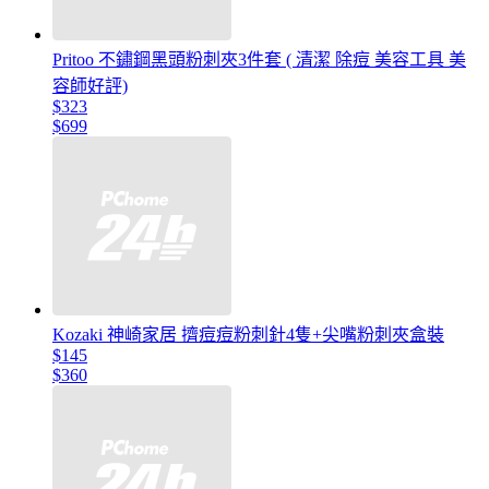
Pritoo 不鏽鋼黑頭粉刺夾3件套 ( 清潔 除痘 美容工具 美
容師好評)
$323
$699
Kozaki 神崎家居 擠痘痘粉刺針4隻+尖嘴粉刺夾盒裝
$145
$360