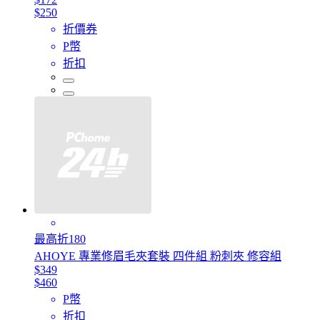
$250
折價券
P幣
折扣
最高折180
AHOYE 專業修眉毛夾套裝 四件組 粉刺夾 修容組
$349
$460
P幣
折扣