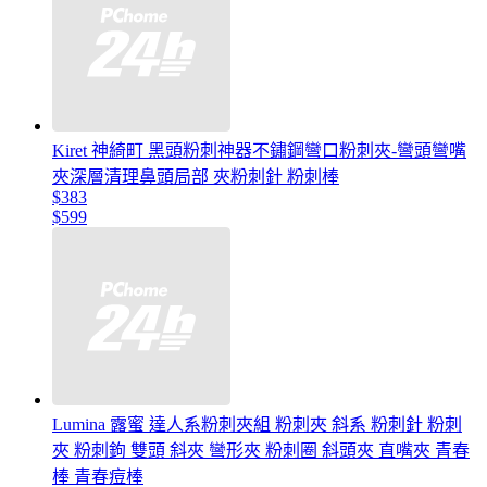
Kiret 神綺町 黑頭粉刺神器不鏽鋼彎口粉刺夾-彎頭彎嘴
夾深層清理鼻頭局部 夾粉刺針 粉刺棒
$383
$599
Lumina 露蜜 達人系粉刺夾組 粉刺夾 斜系 粉刺針 粉刺
夾 粉刺鉤 雙頭 斜夾 彎形夾 粉刺圈 斜頭夾 直嘴夾 青春
棒 青春痘棒