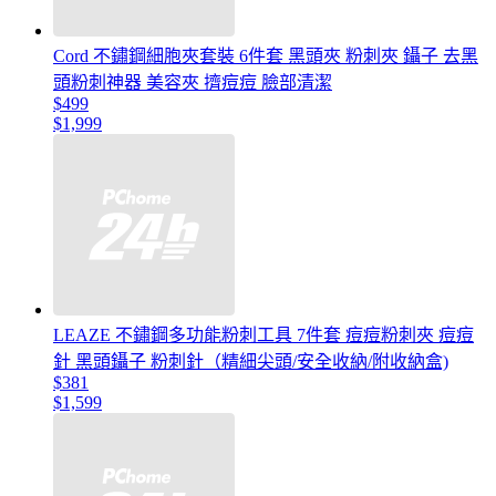
Cord 不鏽鋼細胞夾套裝 6件套 黑頭夾 粉刺夾 鑷子 去黑
頭粉刺神器 美容夾 擠痘痘 臉部清潔
$499
$1,999
LEAZE 不鏽鋼多功能粉刺工具 7件套 痘痘粉刺夾 痘痘
針 黑頭鑷子 粉刺針（精細尖頭/安全收納/附收納盒)
$381
$1,599