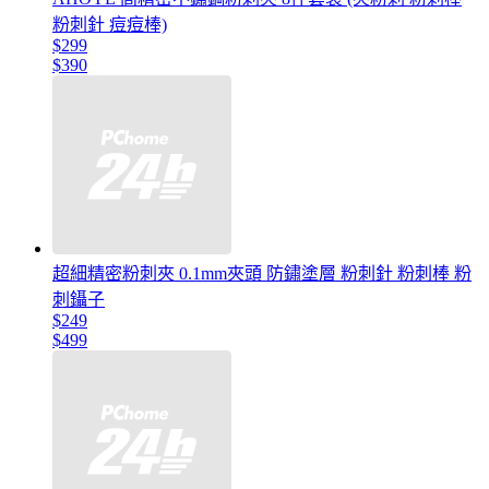
粉刺針 痘痘棒)
$299
$390
超細精密粉刺夾 0.1mm夾頭 防鏽塗層 粉刺針 粉刺棒 粉
刺鑷子
$249
$499