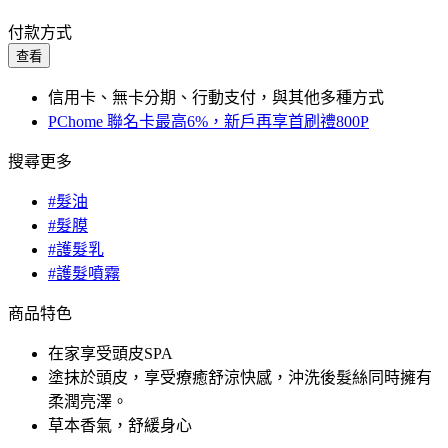
付款方式
查看
信用卡、無卡分期、行動支付，與其他多種方式
PChome 聯名卡最高6%，新戶再享首刷禮800P
搜尋更多
#髮油
#髮膜
#護髮乳
#護髮噴霧
商品特色
在家享受頭皮SPA
塗抹於頭皮，享受療癒舒涼快感，沖洗後髮絲同時擁有
柔潤亮澤。
草本香氣，舒緩身心