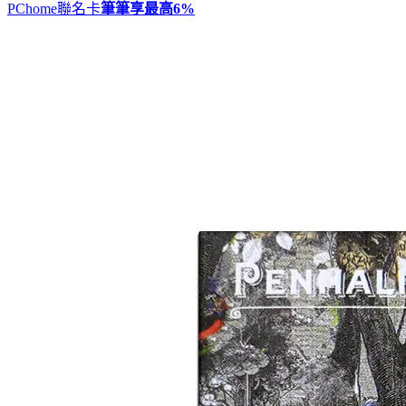
PChome聯名卡
筆筆享最高
6%