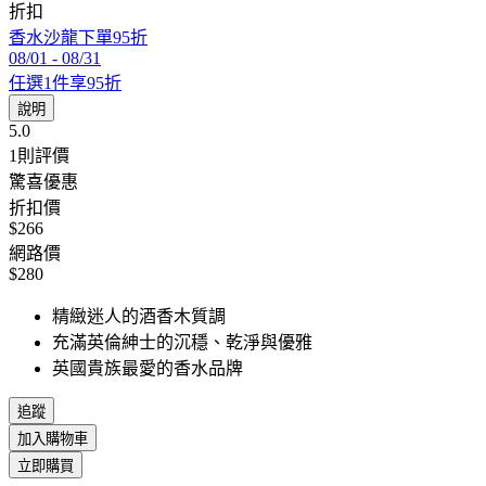
折扣
香水沙龍下單95折
08/01
-
08/31
任選1件享95折
說明
5.0
1
則評價
驚喜優惠
折扣價
$266
網路價
$280
精緻迷人的酒香木質調
充滿英倫紳士的沉穩、乾淨與優雅
英國貴族最愛的香水品牌
追蹤
加入購物車
立即購買