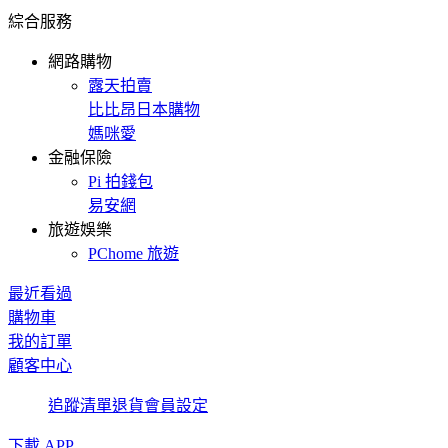
綜合服務
網路購物
露天拍賣
比比昂日本購物
媽咪愛
金融保險
Pi 拍錢包
易安網
旅遊娛樂
PChome 旅遊
最近看過
購物車
我的訂單
顧客中心
追蹤清單
退貨
會員設定
下載 APP