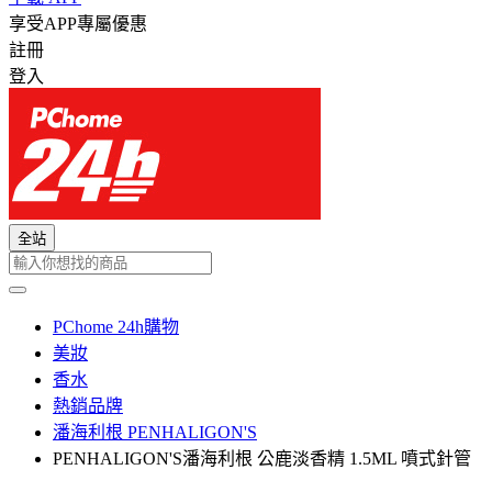
享受APP專屬優惠
註冊
登入
全站
PChome 24h購物
美妝
香水
熱銷品牌
潘海利根 PENHALIGON'S
PENHALIGON'S潘海利根 公鹿淡香精 1.5ML 噴式針管