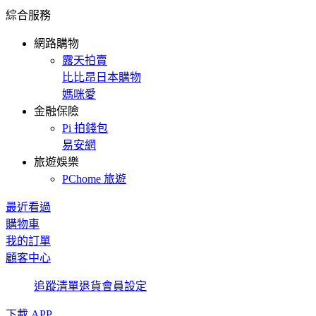
綜合服務
網路購物
露天拍賣
比比昂日本購物
媽咪愛
金融保險
Pi 拍錢包
易安網
旅遊娛樂
PChome 旅遊
最近看過
購物車
我的訂單
顧客中心
追蹤清單
退貨
會員設定
下載 APP