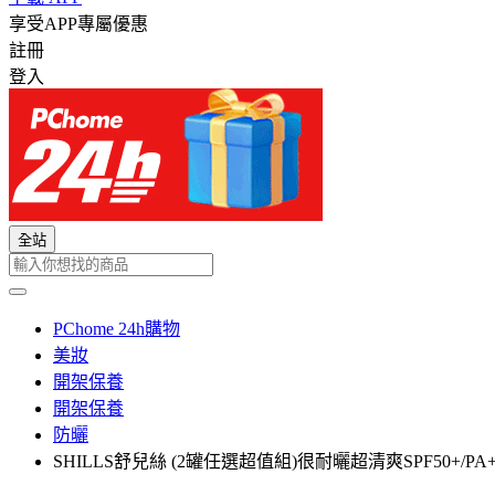
享受APP專屬優惠
註冊
登入
全站
PChome 24h購物
美妝
開架保養
開架保養
防曬
SHILLS舒兒絲 (2罐任選超值組)很耐曬超清爽SPF50+/PA