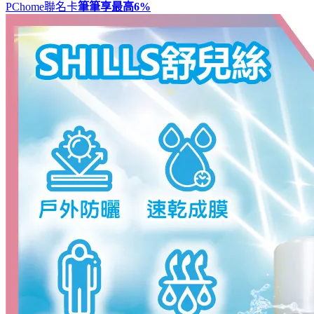
PChome聯名卡
筆筆享最高
6%