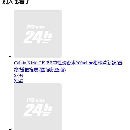
別人也看了
Calvin Klein CK BE中性淡香水200ml ★柑橘清新調/禮
物/送禮推薦 (國際航空版)
$799
$940