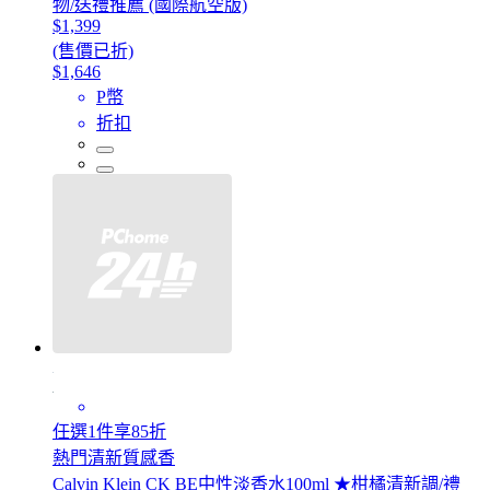
物/送禮推薦 (國際航空版)
$1,399
(售價已折)
$1,646
P幣
折扣
任選1件享85折
熱門清新質感香
Calvin Klein CK BE中性淡香水100ml ★柑橘清新調/禮