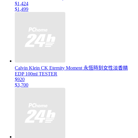
$1,424
$1,499
Calvin Klein CK Eternity Moment 永恆時刻女性淡香精
EDP 100ml TESTER
$920
$3,700