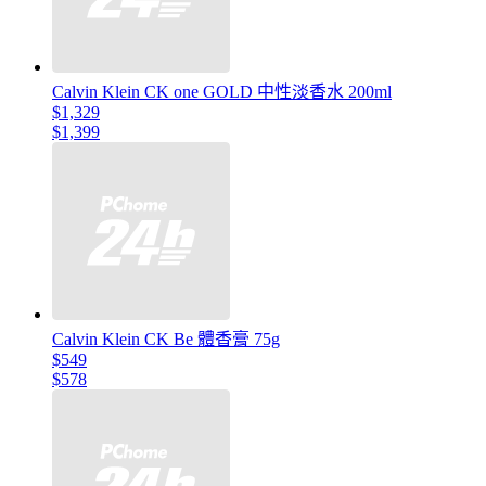
Calvin Klein CK one GOLD 中性淡香水 200ml
$1,329
$1,399
Calvin Klein CK Be 體香膏 75g
$549
$578