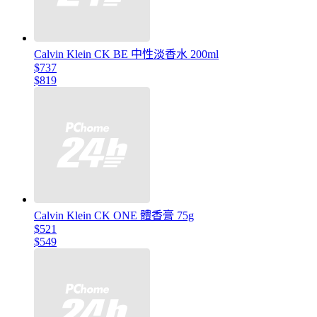
Calvin Klein CK BE 中性淡香水 200ml
$737
$819
Calvin Klein CK ONE 體香膏 75g
$521
$549