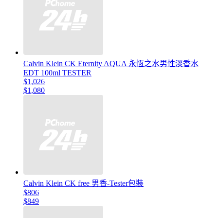
Calvin Klein CK Eternity AQUA 永恆之水男性淡香水
EDT 100ml TESTER
$1,026
$1,080
Calvin Klein CK free 男香-Tester包裝
$806
$849