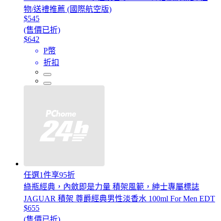
物/送禮推薦 (國際航空版)
$545
(售價已折)
$642
P幣
折扣
任選1件享95折
綠瓶經典，內斂即是力量 積架風範，紳士專屬標誌
JAGUAR 積架 尊爵經典男性淡香水 100ml For Men EDT
$655
(售價已折)