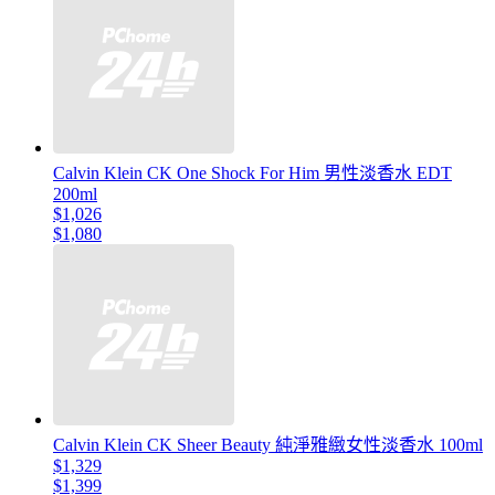
Calvin Klein CK One Shock For Him 男性淡香水 EDT
200ml
$1,026
$1,080
Calvin Klein CK Sheer Beauty 純淨雅緻女性淡香水 100ml
$1,329
$1,399