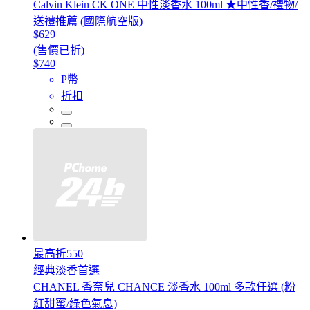
Calvin Klein CK ONE 中性淡香水 100ml ★中性香/禮物/
送禮推薦 (國際航空版)
$629
(售價已折)
$740
P幣
折扣
最高折550
經典淡香首選
CHANEL 香奈兒 CHANCE 淡香水 100ml 多款任選 (粉
紅甜蜜/綠色氣息)