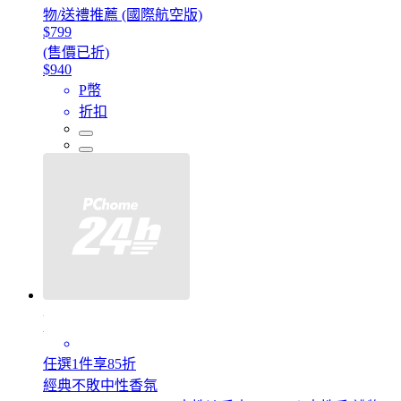
物/送禮推薦 (國際航空版)
$799
(售價已折)
$940
P幣
折扣
任選1件享85折
經典不敗中性香氛