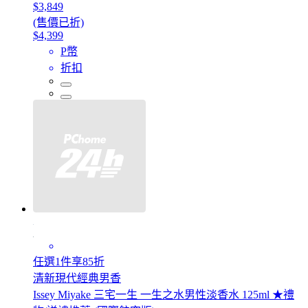
$3,849
(售價已折)
$4,399
P幣
折扣
任選1件享85折
清新現代經典男香
Issey Miyake 三宅一生 一生之水男性淡香水 125ml ★禮