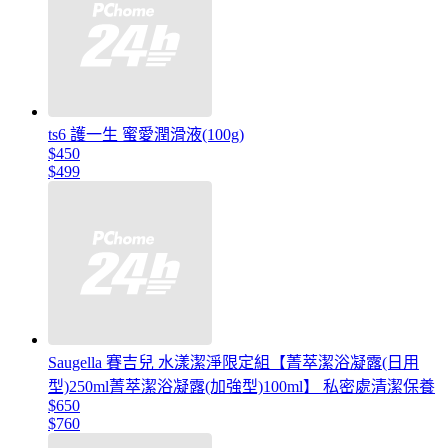
ts6 護一生 蜜愛潤滑液(100g)
$450
$499
Saugella 賽吉兒 水漾潔淨限定組【菁萃潔浴凝露(日用
型)250ml菁萃潔浴凝露(加強型)100ml】 私密處清潔保養
$650
$760