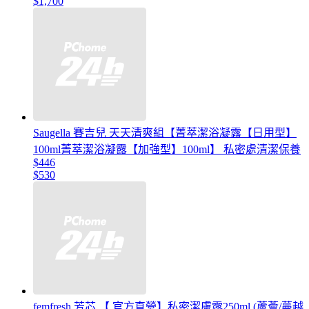
$1,700
Saugella 賽吉兒 天天清爽組【菁萃潔浴凝露【日用型】
100ml菁萃潔浴凝露【加強型】100ml】 私密處清潔保養
$446
$530
femfresh 芳芯 【 官方直營】私密潔膚露250ml (蘆薈/蔓越