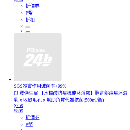
折價券
P幣
折扣
SGS證實作用滅菌率>99%
FJ 豐傑生醫 【水楊酸抗痘機能沐浴露】胸背部痘痘沐浴
乳ｘ收斂毛孔ｘ幫助角質代謝抗菌(500ml/瓶)
$759
$809
折價券
P幣