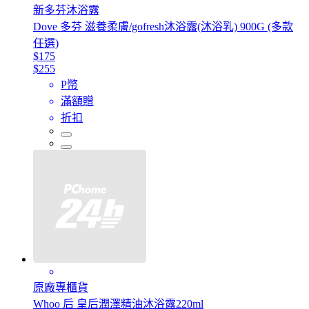
新多芬沐浴露
Dove 多芬 滋養柔膚/gofresh沐浴露(沐浴乳) 900G (多款
任選)
$175
$255
P幣
滿額贈
折扣
原廠專櫃貨
Whoo 后 皇后潤澤精油沐浴露220ml