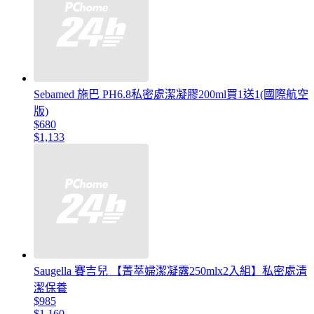
Sebamed 施巴 PH6.8私密處潔凝膠200ml買1送1(國際航空
版)
$680
$1,133
Saugella 賽吉兒 【菁萃婦潔凝露250mlx2入組】私密處清
潔保養
$985
$1,160