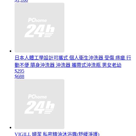
日本人體工學設計可攜式 個人衛生沖洗器 受傷 痔瘡 行
動不便 隨身沖洗器 沖洗器 攜帶式沖洗瓶 男女老幼
$295
$688
VIGILL 婦潔 私密精油沐浴露(舒緩淨護)