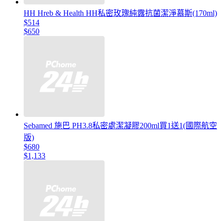
HH Hreb & Health HH私密玫瑰純露抗菌潔淨慕斯(170ml)
$514
$650
Sebamed 施巴 PH3.8私密處潔凝膠200ml買1送1(國際航空
版)
$680
$1,133