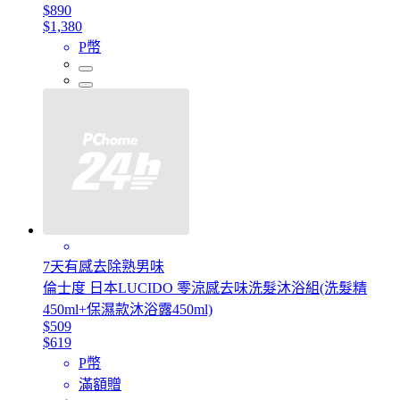
$890
$1,380
P幣
7天有感去除熟男味
倫士度 日本LUCIDO 零涼感去味洗髮沐浴組(洗髮精
450ml+保濕款沐浴露450ml)
$509
$619
P幣
滿額贈