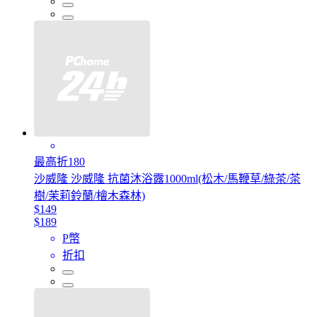
最高折180
沙威隆 沙威隆 抗菌沐浴露1000ml(松木/馬鞭草/綠茶/茶
樹/茉莉鈴蘭/檜木森林)
$149
$189
P幣
折扣