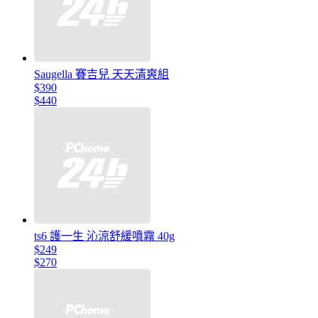
Saugella 賽吉兒 天天清爽組
$390
$440
ts6 護一生 沁涼舒緩噴霧 40g
$249
$270