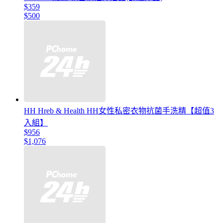
$359
$500
HH Hreb & Health HH女性私密衣物抗菌手洗精【超值3
入組】
$956
$1,076