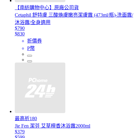
【南紡購物中心】原廠公司貨
Cetaphil 舒特膚 三酸煥膚嫩亮潔膚露 (473ml/瓶)-洗面露/
沐浴露/全身適用
$790
$830
折價券
P幣
最高折180
Jie Fen 潔芬 艾草檀香沐浴露2000ml
$379
$599