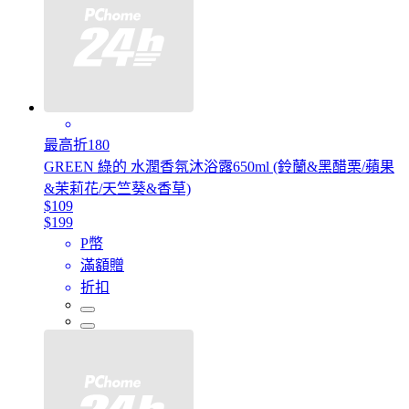
最高折180
GREEN 綠的 水潤香氛沐浴露650ml (鈴蘭&黑醋栗/蘋果
&茉莉花/天竺葵&香草)
$109
$199
P幣
滿額贈
折扣