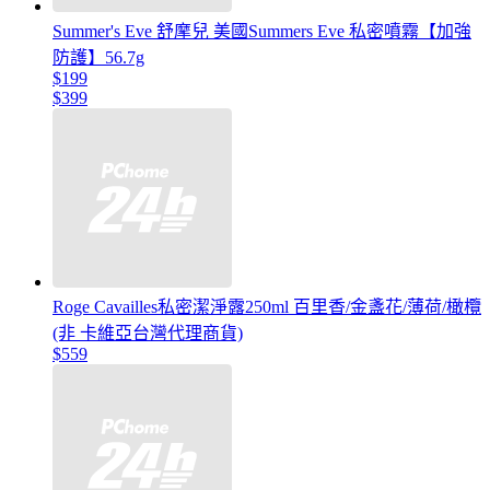
Summer's Eve 舒摩兒 美國Summers Eve 私密噴霧【加強
防護】56.7g
$199
$399
Roge Cavailles私密潔淨露250ml 百里香/金盞花/薄荷/橄欖
(非 卡維亞台灣代理商貨)
$559