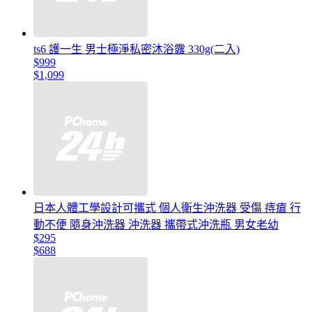
ts6 護一生 男士極淨私密沐浴露 330g(二入)
$999
$1,099
日本人體工學設計可攜式 個人衛生沖洗器 受傷 痔瘡 行
動不便 隨身沖洗器 沖洗器 攜帶式沖洗瓶 男女老幼
$295
$688