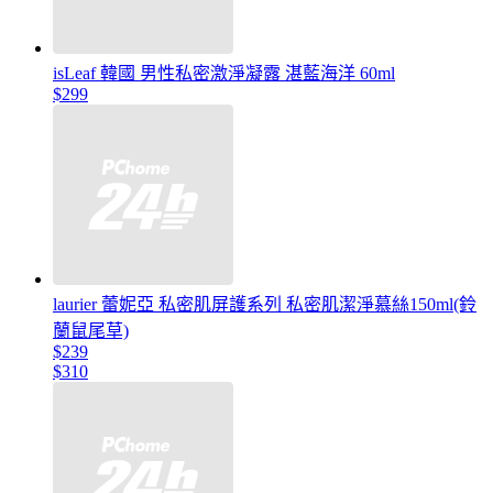
isLeaf 韓國 男性私密激淨凝露 湛藍海洋 60ml
$299
laurier 蕾妮亞 私密肌屏護系列 私密肌潔淨慕絲150ml(鈴
蘭鼠尾草)
$239
$310