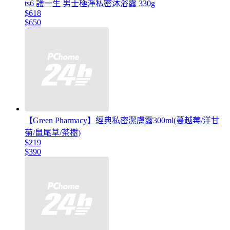
ts6 護一生 男士極淨私密沐浴露 330g
$618
$650
【Green Pharmacy】經典私密潔膚露300ml(蔓越莓/洋甘
菊/鼠尾草/茶樹)
$219
$390