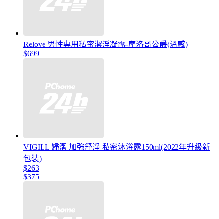
Relove 男性專用私密潔淨凝露-摩洛哥公爵(溫感)
$699
VIGILL 婦潔 加強舒淨 私密沐浴露150ml(2022年升級新
包裝)
$263
$375