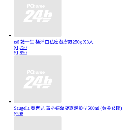
ts6 護一生 極淨白私密潔膚露250g X3入
$1,750
$1,850
Saugella 賽吉兒 菁萃婦潔凝露逆齡型500ml (黃金女郎)
$598