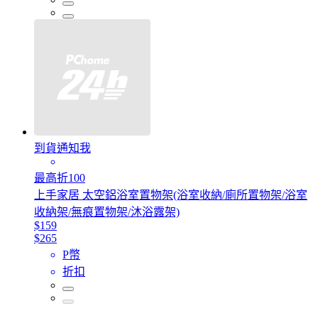
到貨通知我
最高折100
上手家居 太空鋁浴室置物架(浴室收納/廁所置物架/浴室
收納架/無痕置物架/沐浴露架)
$159
$265
P幣
折扣