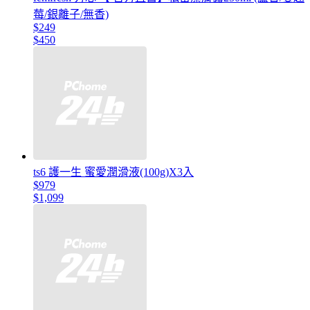
莓/銀離子/無香)
$249
$450
ts6 護一生 蜜愛潤滑液(100g)X3入
$979
$1,099