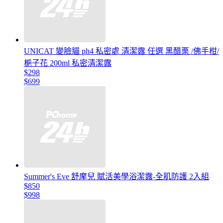
UNICAT 變臉貓 ph4 私密處 清潔露 任選 黑醋栗 /佛手柑/
梔子花 200ml 私密清潔露
$298
$699
Summer's Eve 舒摩兒 賦活美學浴潔露-全肌防護 2入組
$850
$998