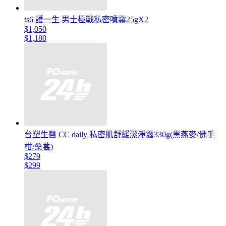
ts6 護一生 男士極戰私密噴霧25gX2
$1,050
$1,180
台塑生醫 CC daily 私密肌舒緩潔淨露330g(黑燕麥/佛手
柑/桑葚)
$279
$299