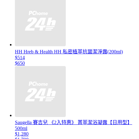
HH Hreb & Health HH 私密植萃抗菌潔淨露(200ml)
$514
$650
Saugella 賽吉兒 《2入特惠》 菁萃潔浴凝露【日用型】
500ml
$1,280