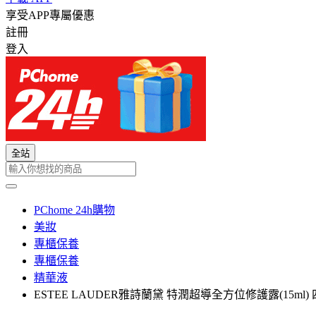
享受APP專屬優惠
註冊
登入
全站
PChome 24h購物
美妝
專櫃保養
專櫃保養
精華液
ESTEE LAUDER雅詩蘭黛 特潤超導全方位修護露(15ml