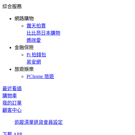
綜合服務
網路購物
露天拍賣
比比昂日本購物
媽咪愛
金融保險
Pi 拍錢包
易安網
旅遊娛樂
PChome 旅遊
最近看過
購物車
我的訂單
顧客中心
追蹤清單
退貨
會員設定
下載 APP