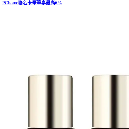
PChome聯名卡
筆筆享最高
6%