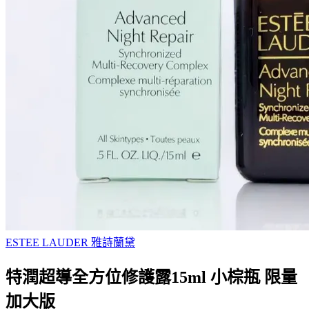
ESTEE LAUDER 雅詩蘭黛
特潤超導全方位修護露15ml 小棕瓶 限量
加大版