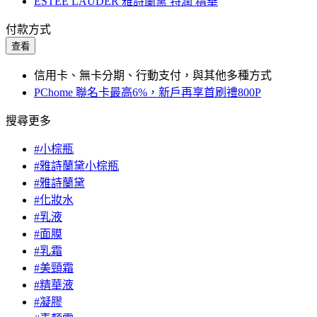
ESTEE LAUDER 雅詩蘭黛 特潤 精華
付款方式
查看
信用卡、無卡分期、行動支付，與其他多種方式
PChome 聯名卡最高6%，新戶再享首刷禮800P
搜尋更多
#小棕瓶
#雅詩蘭黛小棕瓶
#雅詩蘭黛
#化妝水
#乳液
#面膜
#乳霜
#美頸霜
#精華液
#凝膠