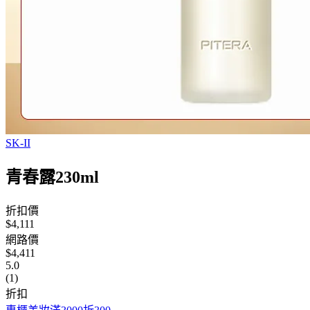
SK-II
青春露230ml
折扣價
$4,111
網路價
$4,411
5.0
(1)
折扣