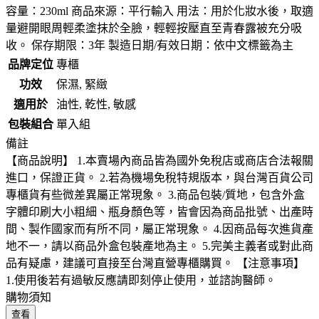
容量：230ml 商品來源：平行輸入 用法：用於化妝水後，取適
量避開眼周輕柔塗抹於全臉，輕輕按壓直至青春露被充分吸
收。 保存期限：3年 製造日期/有效日期：依中文標籤為主
品牌定位
專櫃
功效
保濕, 緊緻
適用於
油性, 乾性, 敏感
包裝組合
單入組
備註
【商品說明】 1.本賣場內商品皆為國外免稅店或商店合法報關
進口，保證正貨。 2.若為機場免稅特規版本，與台灣百貨公司
專櫃貨有些微差異屬正常現象。 3.商品包裝/質地，包含外盒
字體印刷大小粗細、瓶身顏色等，皆會因為商品批號、出產時
間、製作國家而有所不同，屬正常現象。 4.因商品每次進貨產
地不一，請以商品外盒包裝產地為主。 5.完美主義者或對此商
品有疑慮，建議可直接至台灣直營專櫃購買。 【注意事項】
1.使用後若有過敏反應請即刻停止使用，並諮詢醫師。
購物須知
查看