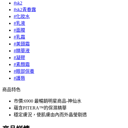
#sk2
#sk2青春露
#化妝水
#乳液
#面膜
#乳霜
#美頸霜
#精華液
#凝膠
#素顏霜
#眼部保養
#護唇
商品特色
市價:6900 最暢銷明星商品-神仙水
蘊含PITERA™的保濕精華
穩定膚況，使肌膚由內而外晶瑩剔透