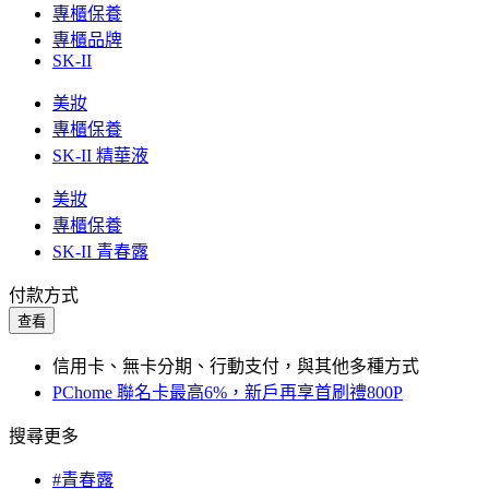
專櫃保養
專櫃品牌
SK-II
美妝
專櫃保養
SK-II 精華液
美妝
專櫃保養
SK-II 青春露
付款方式
查看
信用卡、無卡分期、行動支付，與其他多種方式
PChome 聯名卡最高6%，新戶再享首刷禮800P
搜尋更多
#青春露