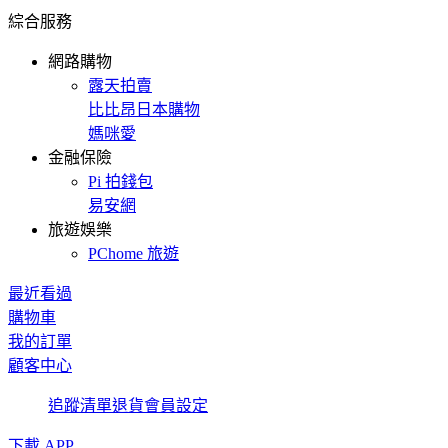
綜合服務
網路購物
露天拍賣
比比昂日本購物
媽咪愛
金融保險
Pi 拍錢包
易安網
旅遊娛樂
PChome 旅遊
最近看過
購物車
我的訂單
顧客中心
追蹤清單
退貨
會員設定
下載 APP