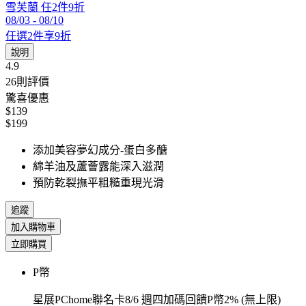
雪芙蘭 任2件9折
08/03
-
08/10
任選2件享9折
說明
4.9
26
則評價
驚喜優惠
$139
$199
添加美容夢幻成分-蛋白多醣
綿羊油及蘆薈露能深入滋潤
預防乾裂撫平粗糙重現光滑
追蹤
加入購物車
立即購買
P幣
星展PChome聯名卡8/6 週四加碼回饋P幣2% (無上限)