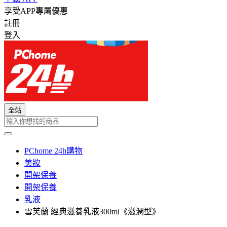
享受APP專屬優惠
註冊
登入
全站
PChome 24h購物
美妝
開架保養
開架保養
乳液
雪芙蘭 經典滋養乳液300ml《滋潤型》