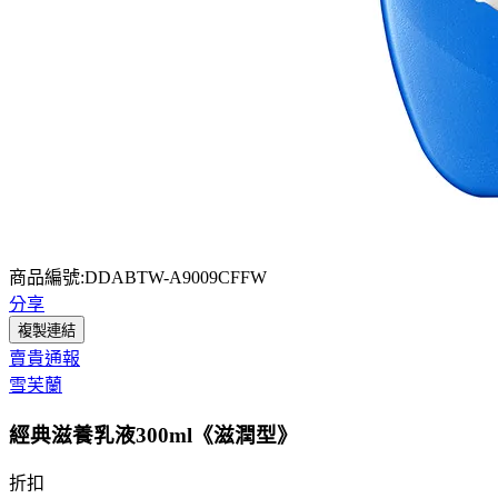
商品編號:DDABTW-A9009CFFW
分享
複製連結
賣貴通報
雪芙蘭
經典滋養乳液300ml《滋潤型》
折扣