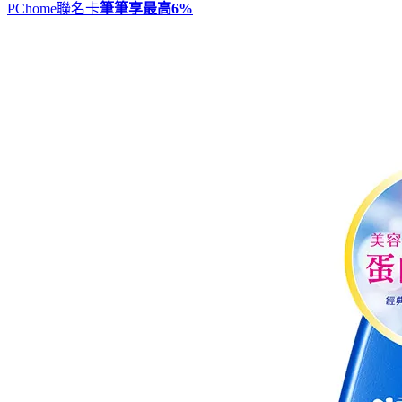
PChome聯名卡
筆筆享最高
6%