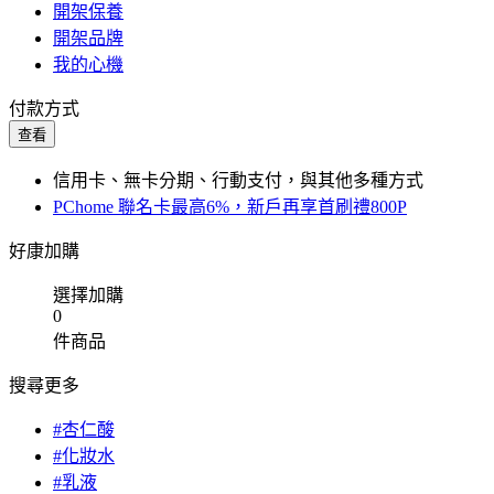
開架保養
開架品牌
我的心機
付款方式
查看
信用卡、無卡分期、行動支付，與其他多種方式
PChome 聯名卡最高6%，新戶再享首刷禮800P
好康加購
選擇加購
0
件商品
搜尋更多
#杏仁酸
#化妝水
#乳液