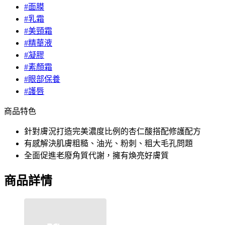
#面膜
#乳霜
#美頸霜
#精華液
#凝膠
#素顏霜
#眼部保養
#護唇
商品特色
針對膚況打造完美濃度比例的杏仁酸搭配修護配方
有感解決肌膚粗糙、油光、粉刺、粗大毛孔問題
全面促進老廢角質代謝，擁有煥亮好膚質
商品詳情