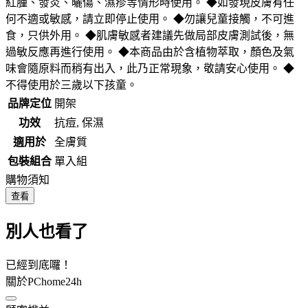
紅腫、發炎、曬傷、濕疹等情形時使用。 ◆如發現皮膚有任
何不適或敏感，請立即停止使用。 ◆勿讓兒童接觸，不可進
食，只供外用。 ◆肌膚敏感者建議先做局部皮膚測試後，無
過敏反應再進行使用。 ◆本商品由於含植物萃取，顏色及氣
味會隨原料而稍有出入，此乃正常現象，敬請安心使用。 ◆
不得使用於三歲以下孩童。
品牌定位
開架
功效
抗痘, 保濕
適用於
全膚質
包裝組合
單入組
購物須知
查看
別人也看了
已經到底囉！
關於PChome24h