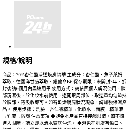
規格/說明
商品：30%杏仁酸淨透煥膚精華 主成分：杏仁酸、魚子萊姆
萃取、德國洋甘菊萃取、維他命B6 保存期限：未開封3年，拆
封後請6個月內盡速用畢 使用方式：請依照個人膚況使用，臉
部清潔後，於化妝水前使用，避開眼周部位，取適量均勻塗抹
於臉部，待吸收即可。如有乾燥脫屑狀況現象，請加強保濕產
品。 使用步驟：洗臉→杏仁酸精華→化妝水→面膜→精華液
→乳液→防曬 注意事項 ◆避免本產品直接接觸眼睛。如不慎
進入眼睛，請立即以清水徹底沖洗。 ◆避免在肌膚有傷口、