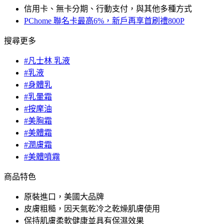
信用卡、無卡分期、行動支付，與其他多種方式
PChome 聯名卡最高6%，新戶再享首刷禮800P
搜尋更多
#凡士林 乳液
#乳液
#身體乳
#乳暈霜
#按摩油
#美胸霜
#美體霜
#潤膚霜
#美體噴霧
商品特色
原裝進口，美國大品牌
皮膚粗糙，因天氣乾冷之乾燥肌膚使用
保持肌膚柔軟健康並具有保濕效果