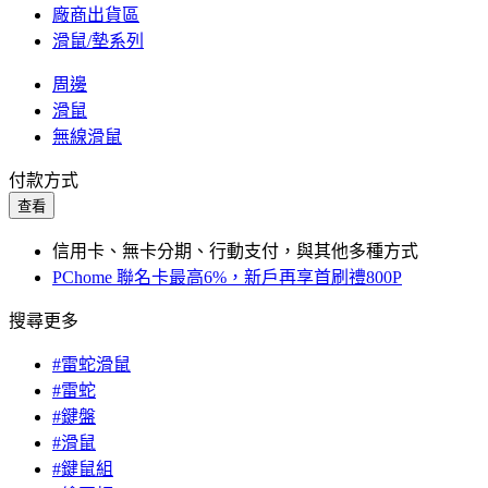
廠商出貨區
滑鼠/墊系列
周邊
滑鼠
無線滑鼠
付款方式
查看
信用卡、無卡分期、行動支付，與其他多種方式
PChome 聯名卡最高6%，新戶再享首刷禮800P
搜尋更多
#雷蛇滑鼠
#雷蛇
#鍵盤
#滑鼠
#鍵鼠組