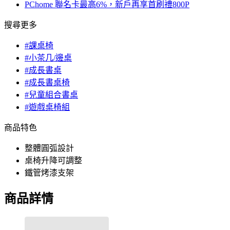
PChome 聯名卡最高6%，新戶再享首刷禮800P
搜尋更多
#課桌椅
#小茶几/邊桌
#成長書桌
#成長書桌椅
#兒童組合書桌
#遊戲桌椅組
商品特色
整體圓弧設計
桌椅升降可調整
鐵管烤漆支架
商品詳情