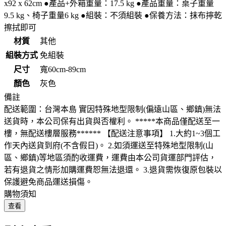
x92 x 62cm ●產品+外箱重量：17.5 kg ●產品重量：桌子重量
9.5 kg、椅子重量6 kg ●組裝：不須組裝 ●保養方法：抹布擰乾
擦拭即可
材質
其他
組裝方式
免組裝
尺寸
寬60cm-89cm
顏色
灰色
備註
配送範圍：台灣本島 實因特殊地型限制(偏遠山區、鄉鎮)無法
送貨時，本公司保有出貨與否權利。 *****本商品僅配送至一
樓，無配送樓層服務****** 【配送注意事項】 1.大約1~3個工
作天內送貨到府(不含假日)。 2.如須運送至特殊地型限制(山
區、鄉鎮)等地區須酌收運費，運費由本公司貨運部門評估，
若有退貨之情形加購運費恕無法退還。 3.退貨需恢復原包裝以
保護避免商品運送損傷。
購物須知
查看