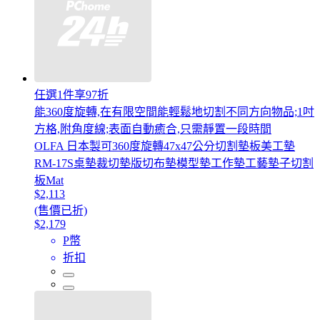
任選1件享97折
能360度旋轉,在有限空間能輕鬆地切割不同方向物品;1吋
方格,附角度線;表面自動癒合,只需靜置一段時間
OLFA 日本製可360度旋轉47x47公分切割墊板美工墊
RM-17S桌墊裁切墊版切布墊模型墊工作墊工藝墊子切割
板Mat
$2,113
(售價已折)
$2,179
P幣
折扣