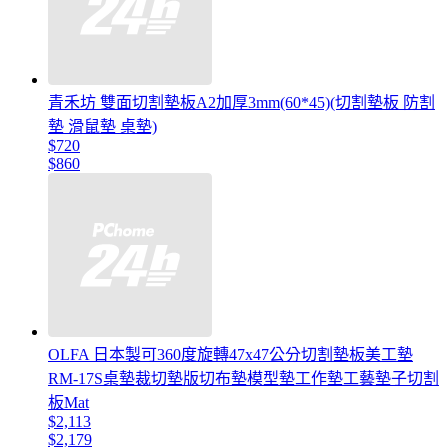
青禾坊 雙面切割墊板A2加厚3mm(60*45)(切割墊板 防割
墊 滑鼠墊 桌墊)
$720
$860
OLFA 日本製可360度旋轉47x47公分切割墊板美工墊
RM-17S桌墊裁切墊版切布墊模型墊工作墊工藝墊子切割
板Mat
$2,113
$2,179