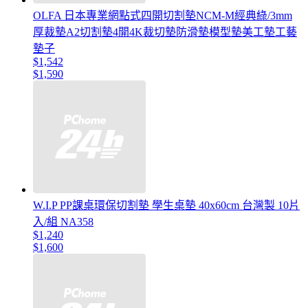
OLFA 日本專業網點式四開切割墊NCM-M經典綠/3mm
厚裁墊A2切割墊4開4K裁切墊防滑墊模型墊美工墊工藝
墊子
$1,542
$1,590
W.I.P PP課桌環保切割墊 學生桌墊 40x60cm 台灣製 10片
入/組 NA358
$1,240
$1,600