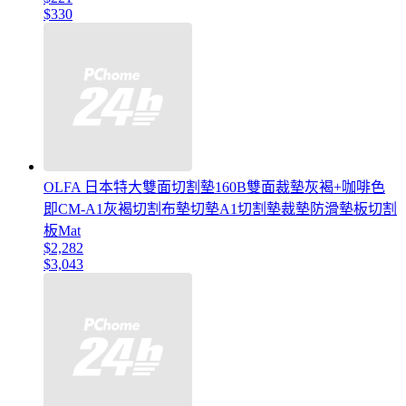
$330
OLFA 日本特大雙面切割墊160B雙面裁墊灰褐+咖啡色
即CM-A1灰褐切割布墊切墊A1切割墊裁墊防滑墊板切割
板Mat
$2,282
$3,043