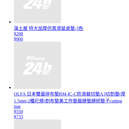
藻土屋 特大加厚仿真滑鼠桌墊-3色
$298
$900
OLFA 日本雙面拼布墊RM-IC-C防滑裁切墊A3切割墊(厚
1.5mm;2種尺規)割布墊美工作墊裁縫墊縫紉墊子cutting
mat
$550
$733