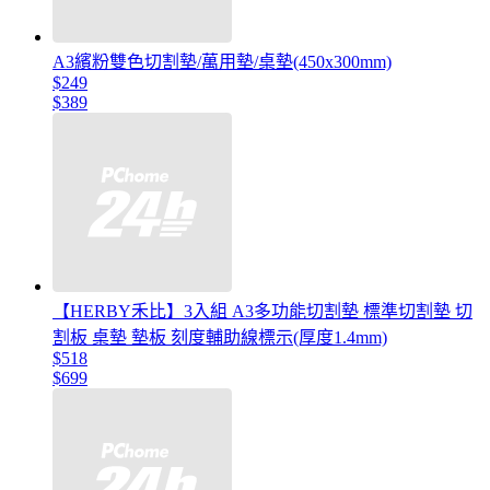
A3繽粉雙色切割墊/萬用墊/桌墊(450x300mm)
$249
$389
【HERBY禾比】3入組 A3多功能切割墊 標準切割墊 切
割板 桌墊 墊板 刻度輔助線標示(厚度1.4mm)
$518
$699