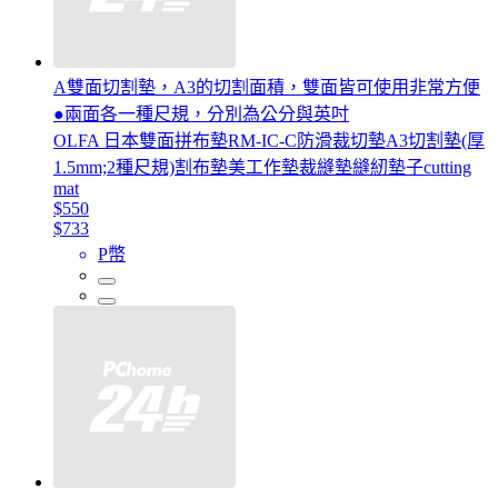
A雙面切割墊，A3的切割面積，雙面皆可使用非常方便
●兩面各一種尺規，分別為公分與英吋
OLFA 日本雙面拼布墊RM-IC-C防滑裁切墊A3切割墊(厚
1.5mm;2種尺規)割布墊美工作墊裁縫墊縫紉墊子cutting
mat
$550
$733
P幣