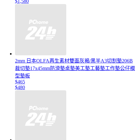
$1,580
2mm 日本OLFA再生素材雙面灰褐/黑半A3切割墊206B
裁切墊17x45mm防滑墊桌墊美工墊工藝墊工作墊公仔模
型墊板
$465
$480