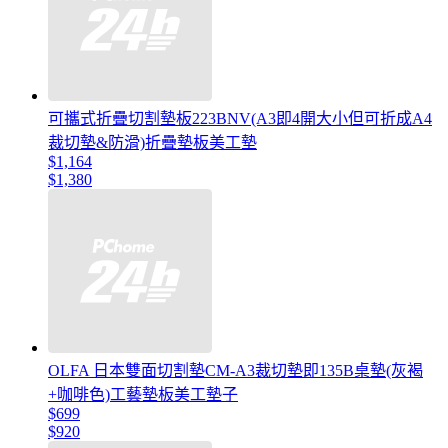
可攜式折疊切割墊板223BNV(A3即4開大小但可折成A4
裁切墊&防滑)折疊墊板美工墊
$1,164
$1,380
OLFA 日本雙面切割墊CM-A3裁切墊即135B桌墊(灰褐
+咖啡色)工藝墊板美工墊子
$699
$920