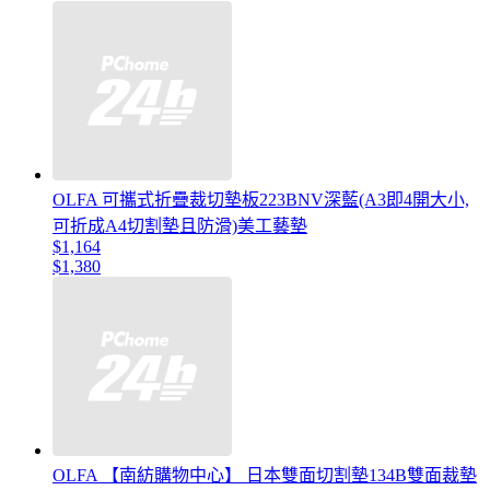
OLFA 可攜式折疊裁切墊板223BNV深藍(A3即4開大小,
可折成A4切割墊且防滑)美工藝墊
$1,164
$1,380
OLFA 【南紡購物中心】 日本雙面切割墊134B雙面裁墊