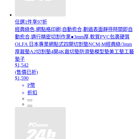
任選1件享97折
經典綠色,網點格印刷;自動愈合,劃過表面靜待時間即自
動愈合,適行精密切割作業●3mm厚,軟質PVC包裹硬質
OLFA 日本專業網點式四開切割墊NCM-M經典綠/3mm
厚裁墊A2切割墊4開4K裁切墊防滑墊模型墊美工墊工藝
墊子
$1,542
(售價已折)
$1,590
P幣
折扣