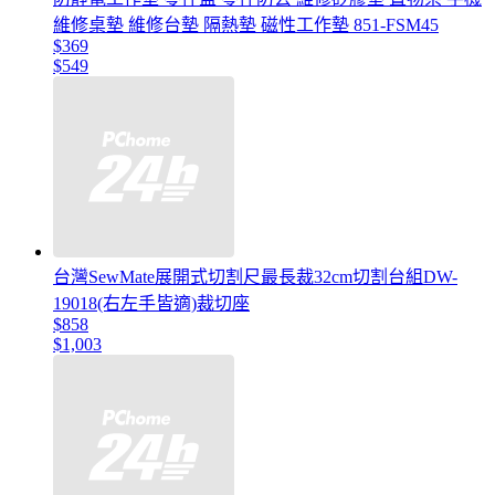
維修桌墊 維修台墊 隔熱墊 磁性工作墊 851-FSM45
$369
$549
台灣SewMate展開式切割尺最長裁32cm切割台組DW-
19018(右左手皆適)裁切座
$858
$1,003