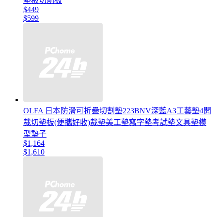
墊板切割板
$449
$599
OLFA 日本防滑可折疊切割墊223BNV深藍A3工藝墊4開
裁切墊板(便攜好收)裁墊美工墊寫字墊考試墊文具墊模
型墊子
$1,164
$1,610