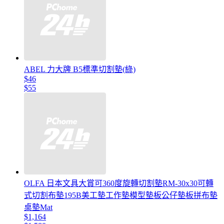
ABEL 力大牌 B5標準切割墊(綠)
$46
$55
OLFA 日本文具大賞可360度旋轉切割墊RM-30x30可轉
式切割布墊195B美工墊工作墊模型墊板公仔墊板拼布墊
桌墊Mat
$1,164