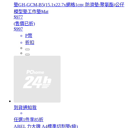
墊GH-GCM-B5(15.1x22.7x網格1cm; 防滑墊:聚氨酯)公仔
模型墊工作墊Mat
$977
(售價已折)
$997
P幣
折扣
到貨通知我
任選1件享85折
ABEL 力大牌 A4標準切割墊(綠)