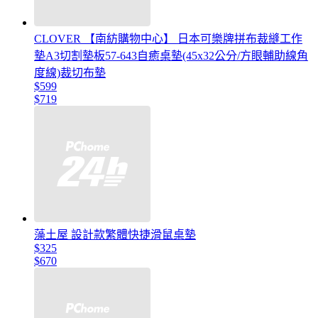
CLOVER 【南紡購物中心】 日本可樂牌拼布裁縫工作
墊A3切割墊板57-643自癒桌墊(45x32公分/方眼輔助線角
度線)裁切布墊
$599
$719
藻土屋 設計款繁體快捷滑鼠桌墊
$325
$670