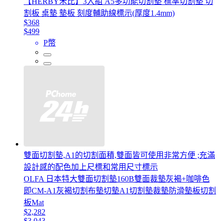
【HERBY禾比】3入組 A5多功能切割墊 標準切割墊 切
割板 桌墊 墊板 刻度輔助線標示(厚度1.4mm)
$368
$499
P幣
雙面切割墊,A1的切割面積,雙面皆可使用非常方便 ;充滿
設計感的配色加上尺標和常用尺寸標示
OLFA 日本特大雙面切割墊160B雙面裁墊灰褐+咖啡色
即CM-A1灰褐切割布墊切墊A1切割墊裁墊防滑墊板切割
板Mat
$2,282
$3,043