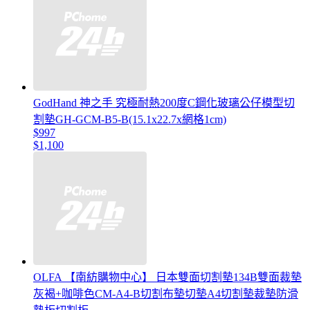
GodHand 神之手 究極耐熱200度C鋼化玻璃公仔模型切
割墊GH-GCM-B5-B(15.1x22.7x網格1cm)
$997
$1,100
OLFA 【南紡購物中心】 日本雙面切割墊134B雙面裁墊
灰褐+咖啡色CM-A4-B切割布墊切墊A4切割墊裁墊防滑