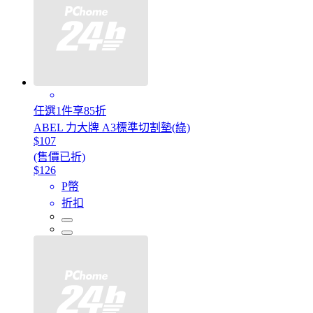
任選1件享85折
ABEL 力大牌 A3標準切割墊(綠)
$107
(售價已折)
$126
P幣
折扣