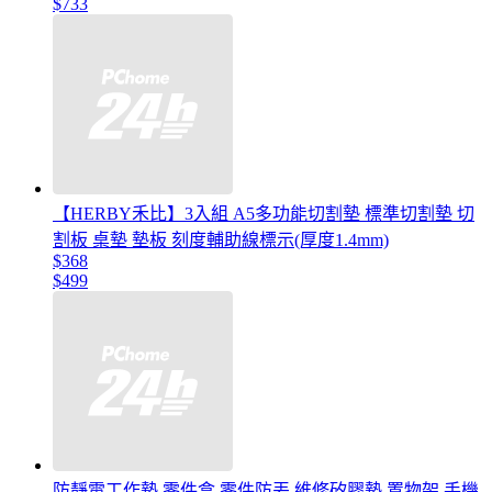
$733
【HERBY禾比】3入組 A5多功能切割墊 標準切割墊 切
割板 桌墊 墊板 刻度輔助線標示(厚度1.4mm)
$368
$499
防靜電工作墊 零件盒 零件防丟 維修矽膠墊 置物架 手機