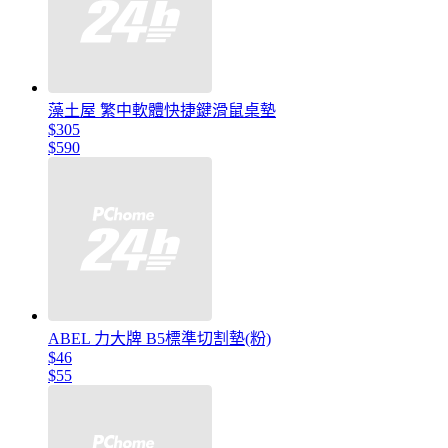
藻土屋 繁中軟體快捷鍵滑鼠桌墊
$305
$590
ABEL 力大牌 B5標準切割墊(粉)
$46
$55