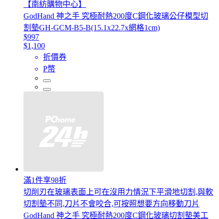
【南紡購物中心】
GodHand 神之手 究極耐熱200度C鋼化玻璃公仔模型切
割墊GH-GCM-B5-B(15.1x22.7x網格1cm)
$997
$1,100
折價券
P幣
滿1件享98折
切削刃在玻璃表面上可在沒用力情況下平滑地切割,與軟
切割墊不同,刀片不會咬合,可按照想要方向移動刀片
GodHand 神之手 究極耐熱200度C鋼化玻璃切割墊美工