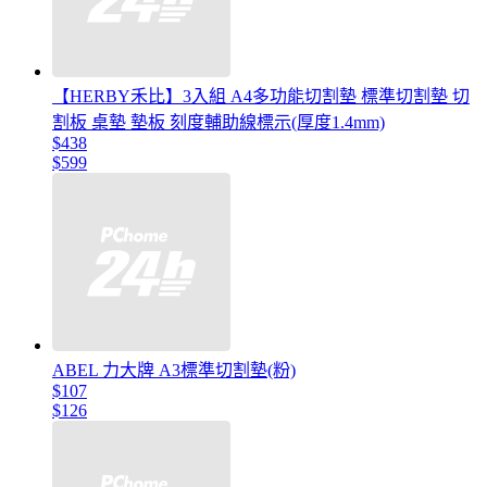
【HERBY禾比】3入組 A4多功能切割墊 標準切割墊 切
割板 桌墊 墊板 刻度輔助線標示(厚度1.4mm)
$438
$599
ABEL 力大牌 A3標準切割墊(粉)
$107
$126