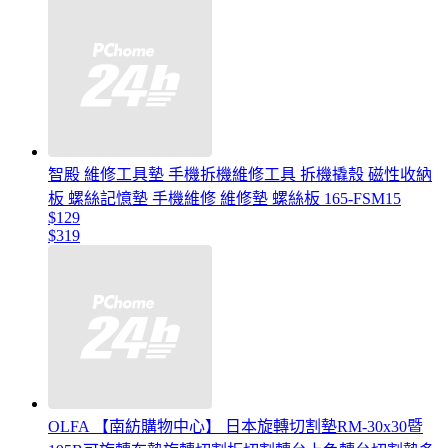
智殿 維修工具墊 手機拆機維修工具 拆機撬殼 磁性收納
板 螺絲記憶墊 手機維修 維修墊 螺絲板 165-FSM15
$129
$319
OLFA 【南紡購物中心】 日本旋轉切割墊RM-30x30暨