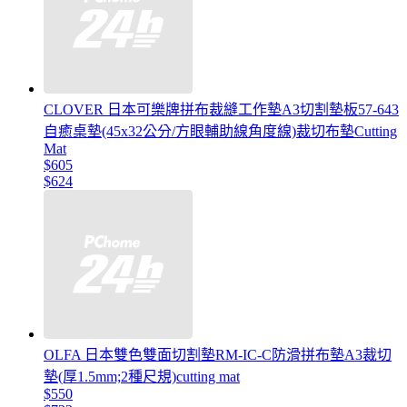
CLOVER 日本可樂牌拼布裁縫工作墊A3切割墊板57-643
自癒桌墊(45x32公分/方眼輔助線角度線)裁切布墊Cutting
Mat
$605
$624
OLFA 日本雙色雙面切割墊RM-IC-C防滑拼布墊A3裁切
墊(厚1.5mm;2種尺規)cutting mat
$550