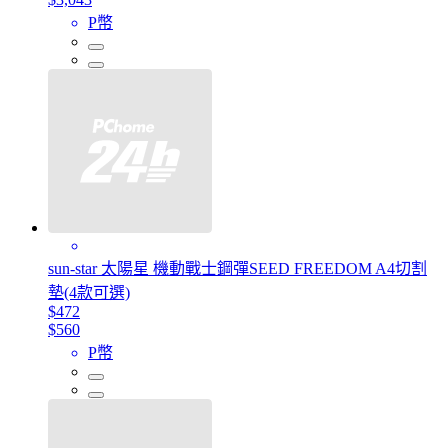
P幣
sun-star 太陽星 機動戰士鋼彈SEED FREEDOM A4切割
墊(4款可選)
$472
$560
P幣