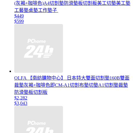
(灰褐+咖啡色)A4切割墊防滑墊板切割板美工切墊美工墊
工藝墊桌墊工作墊子
$449
$599
OLFA 【南紡購物中心】 日本特大雙面切割墊160B雙面
裁墊灰褐+咖啡色即CM-A1切割布墊切墊A1切割墊裁墊
防滑墊板切割板
$2,282
$3,043