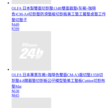
OLFA 日本製雙面切割墊134B雙面裁墊(灰褐+咖啡
色)CM-A4切割墊防滑墊板切割板美工墊工藝墊桌墊工作
墊切墊子
$449
$599
OLFA 日本專業灰褐+咖啡色雙面CM-A3裁切墊135B切
割墊4-8開裁墊切割板公仔模型墊美工墊板Cutting切割布
墊Mat
$638
$845