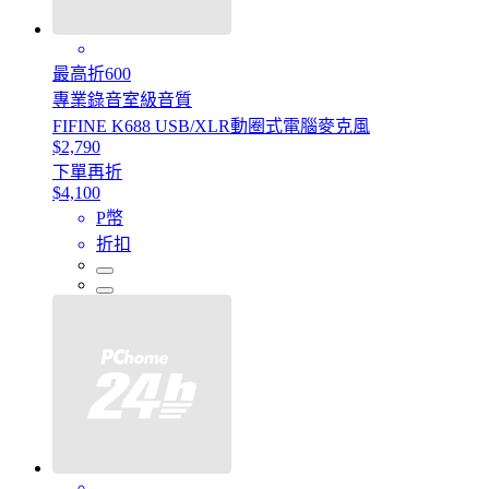
最高折600
專業錄音室級音質
FIFINE K688 USB/XLR動圈式電腦麥克風
$2,790
下單再折
$4,100
P幣
折扣