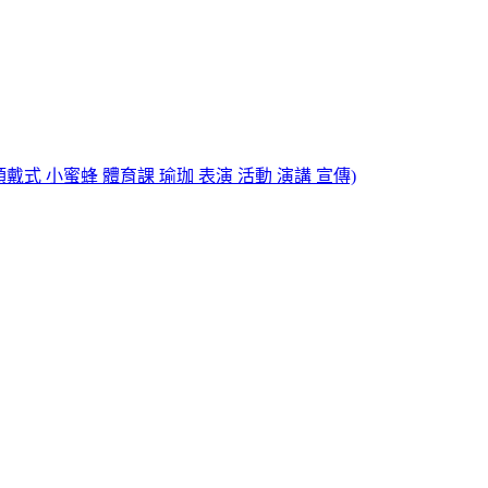
師 頭戴式 小蜜蜂 體育課 瑜珈 表演 活動 演講 宣傳)