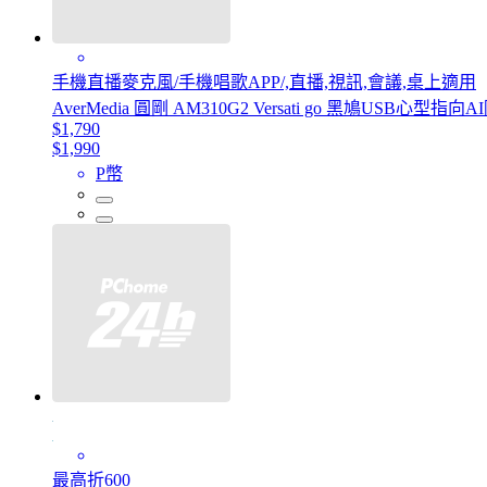
手機直播麥克風/手機唱歌APP/,直播,視訊,會議,桌上適用
AverMedia 圓剛 AM310G2 Versati go 黑鳩USB
$1,790
$1,990
P幣
最高折600