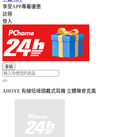
享受APP專屬優惠
註冊
登入
全站
AHOYE 有線低噪頭戴式耳機 立體聲麥克風