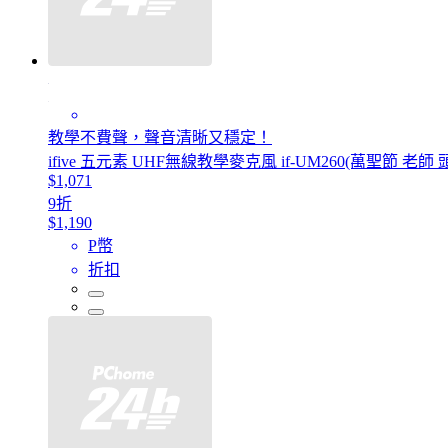
教學不費聲，聲音清晰又穩定！
ifive 五元素 UHF無線教學麥克風 if-UM260(萬聖節 老
$1,071
9折
$1,190
P幣
折扣