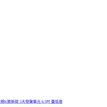
K歌新款 3大發聲單元 6.5吋 重低音