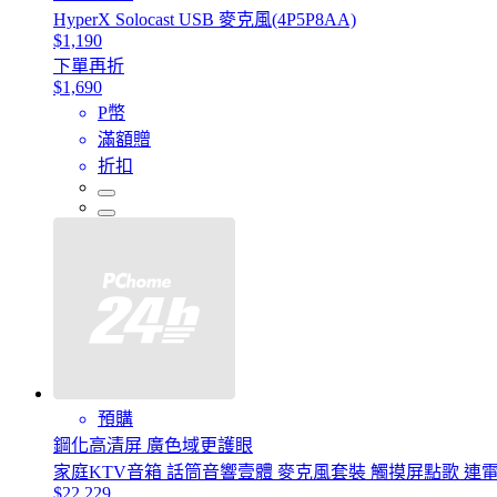
HyperX Solocast USB 麥克風(4P5P8AA)
$1,190
下單再折
$1,690
P幣
滿額贈
折扣
預購
鋼化高清屏 廣色域更護眼
家庭KTV音箱 話筒音響壹體 麥克風套裝 觸摸屏點歌 連電視
$22,229