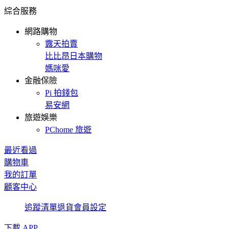
綜合服務
網路購物
露天拍賣
比比昂日本購物
媽咪愛
金融保險
Pi 拍錢包
易安網
旅遊娛樂
PChome 旅遊
最近看過
購物車
我的訂單
顧客中心
追蹤清單
退貨
會員設定
下載 APP