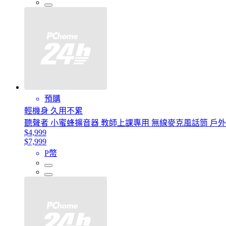
預購
輕機身 久用不累
聽聲者 小蜜蜂擴音器 教師上課專用 無線麥克風話筒 戶外
$4,999
$7,999
P幣